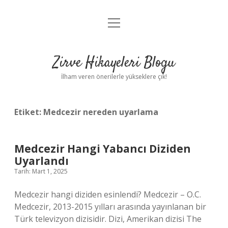
menüyü
Anasayfa
aç
Gizlilik Politikası
Zirve Hikayeleri Blogu
Yasal Uyarı
İlham veren önerilerle yükseklere çık!
Hakkımızda
Etiket:
Medcezir nereden uyarlama
Medcezir Hangi Yabancı Diziden
Uyarlandı
Tarih: Mart 1, 2025
Medcezir hangi diziden esinlendi? Medcezir – O.C.
Medcezir, 2013-2015 yılları arasında yayınlanan bir
Türk televizyon dizisidir. Dizi, Amerikan dizisi The