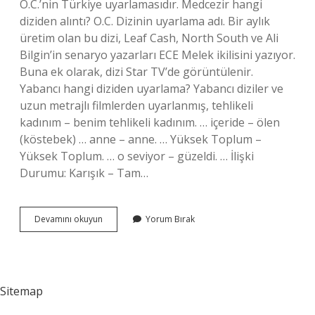
O.C.’nin Türkiye uyarlamasıdır. Medcezir hangi
diziden alıntı? O.C. Dizinin uyarlama adı. Bir aylık
üretim olan bu dizi, Leaf Cash, North South ve Ali
Bilgin’in senaryo yazarları ECE Melek ikilisini yazıyor.
Buna ek olarak, dizi Star TV’de görüntülenir.
Yabancı hangi diziden uyarlama? Yabancı diziler ve
uzun metrajlı filmlerden uyarlanmış, tehlikeli
kadınım – benim tehlikeli kadınım. … içeride – ölen
(köstebek) … anne – anne. … Yüksek Toplum –
Yüksek Toplum. … o seviyor – güzeldi. … İlişki
Durumu: Karışık – Tam…
Medcezir
Devamını okuyun
Yorum Bırak
Hangi
Yabancı
Diziden
Uyarlandı
Sitemap