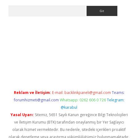
Arama
iriş
Reklam ve İletişim:
E-mail:
backlinkpaneli@gmail.com
Teams:
forumhizmeti@gmail.com
Whatsapp: 0262 606 0 726
Telegram:
@karabul
Yasal Uyarı:
Sitemiz, 5651 Sayılı Kanun gereğince Bilgi Teknolojileri
ve İletişim Kurumu (BTK) tarafından onaylanmış bir Yer Sağlayıcı
olarak hizmet vermektedir. Bu nedenle, sitedeki içerikleri proaktif
olarak denetleme veya araştırma yükümlülüğümüz bulunmamaktadır.