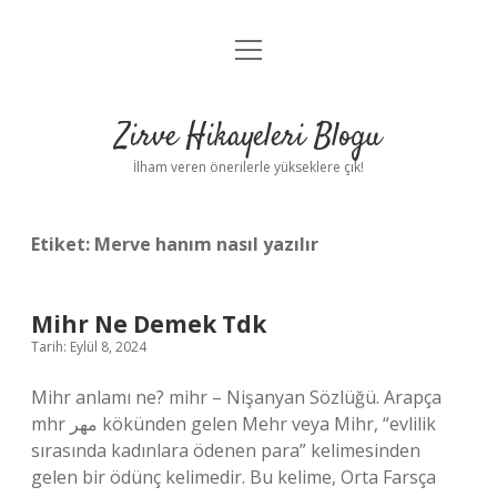
menüyü
Anasayfa
aç
Gizlilik Politikası
Zirve Hikayeleri Blogu
Yasal Uyarı
İlham veren önerilerle yükseklere çık!
Hakkımızda
Etiket:
Merve hanım nasıl yazılır
Mihr Ne Demek Tdk
Tarih: Eylül 8, 2024
Mihr anlamı ne? mihr – Nişanyan Sözlüğü. Arapça
mhr مهر kökünden gelen Mehr veya Mihr, “evlilik
sırasında kadınlara ödenen para” kelimesinden
gelen bir ödünç kelimedir. Bu kelime, Orta Farsça