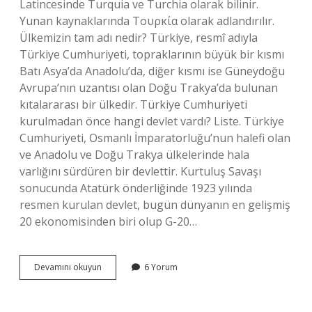
Latincesinde Turquia ve Turchia olarak bilinir.
Yunan kaynaklarında Τουρκία olarak adlandırılır.
Ülkemizin tam adı nedir? Türkiye, resmî adıyla
Türkiye Cumhuriyeti, topraklarının büyük bir kısmı
Batı Asya’da Anadolu’da, diğer kısmı ise Güneydoğu
Avrupa’nın uzantısı olan Doğu Trakya’da bulunan
kıtalararası bir ülkedir. Türkiye Cumhuriyeti
kurulmadan önce hangi devlet vardı? Liste. Türkiye
Cumhuriyeti, Osmanlı İmparatorluğu’nun halefi olan
ve Anadolu ve Doğu Trakya ülkelerinde hala
varlığını sürdüren bir devlettir. Kurtuluş Savaşı
sonucunda Atatürk önderliğinde 1923 yılında
resmen kurulan devlet, bugün dünyanın en gelişmiş
20 ekonomisinden biri olup G-20…
Türkiye
Devamını okuyun
6 Yorum
Cumhuriyetinin
Eski
Adı