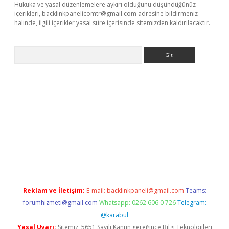
Hukuka ve yasal düzenlemelere aykırı olduğunu düşündüğünüz
içerikleri,
backlinkpanelicomtr@gmail.com
adresine bildirmeniz
halinde, ilgili içerikler yasal süre içerisinde sitemizden kaldırılacaktır.
Arama
iriş
Reklam ve İletişim:
E-mail:
backlinkpaneli@gmail.com
Teams:
forumhizmeti@gmail.com
Whatsapp: 0262 606 0 726
Telegram:
@karabul
Yasal Uyarı:
Sitemiz, 5651 Sayılı Kanun gereğince Bilgi Teknolojileri