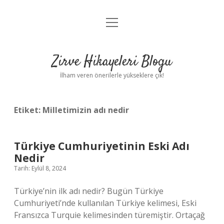
menüyü
Anasayfa
aç
Gizlilik Politikası
Zirve Hikayeleri Blogu
Yasal Uyarı
İlham veren önerilerle yükseklere çık!
Hakkımızda
Etiket:
Milletimizin adı nedir
Türkiye Cumhuriyetinin Eski Adı
Nedir
Tarih: Eylül 8, 2024
Türkiye’nin ilk adı nedir? Bugün Türkiye
Cumhuriyeti’nde kullanılan Türkiye kelimesi, Eski
Fransızca Turquie kelimesinden türemiştir. Ortaçağ