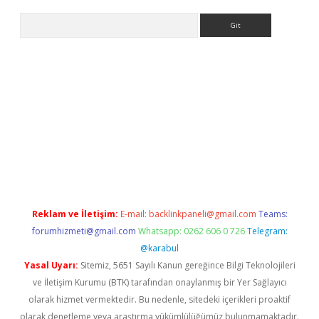
Arama
iriş
Reklam ve İletişim:
E-mail:
backlinkpaneli@gmail.com
Teams:
forumhizmeti@gmail.com
Whatsapp: 0262 606 0 726
Telegram:
@karabul
Yasal Uyarı:
Sitemiz, 5651 Sayılı Kanun gereğince Bilgi Teknolojileri
ve İletişim Kurumu (BTK) tarafından onaylanmış bir Yer Sağlayıcı
olarak hizmet vermektedir. Bu nedenle, sitedeki içerikleri proaktif
olarak denetleme veya araştırma yükümlülüğümüz bulunmamaktadır.