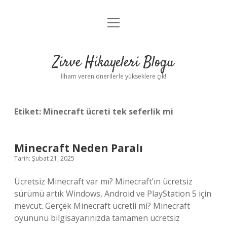
menüyü
Anasayfa
aç
Gizlilik Politikası
Zirve Hikayeleri Blogu
Yasal Uyarı
İlham veren önerilerle yükseklere çık!
Hakkımızda
Etiket:
Minecraft ücreti tek seferlik mi
Minecraft Neden Paralı
Tarih: Şubat 21, 2025
Ücretsiz Minecraft var mı? Minecraft’ın ücretsiz
sürümü artık Windows, Android ve PlayStation 5 için
mevcut. Gerçek Minecraft ücretli mi? Minecraft
oyununu bilgisayarınızda tamamen ücretsiz