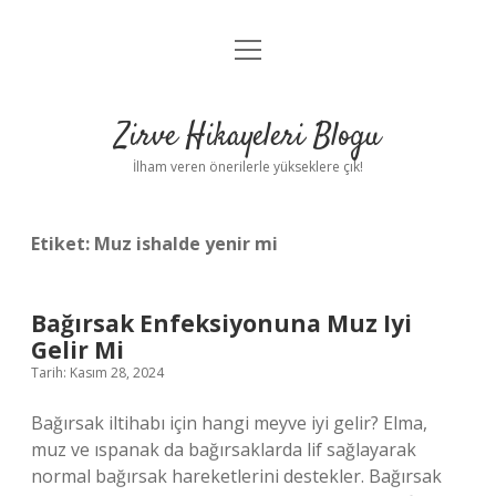
menüyü
Anasayfa
aç
Gizlilik Politikası
Zirve Hikayeleri Blogu
Yasal Uyarı
İlham veren önerilerle yükseklere çık!
Hakkımızda
Etiket:
Muz ishalde yenir mi
Bağırsak Enfeksiyonuna Muz Iyi
Gelir Mi
Tarih: Kasım 28, 2024
Bağırsak iltihabı için hangi meyve iyi gelir? Elma,
muz ve ıspanak da bağırsaklarda lif sağlayarak
normal bağırsak hareketlerini destekler. Bağırsak