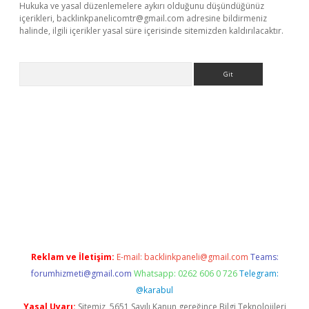
Hukuka ve yasal düzenlemelere aykırı olduğunu düşündüğünüz
içerikleri,
backlinkpanelicomtr@gmail.com
adresine bildirmeniz
halinde, ilgili içerikler yasal süre içerisinde sitemizden kaldırılacaktır.
Arama
riş
Reklam ve İletişim:
E-mail:
backlinkpaneli@gmail.com
Teams:
forumhizmeti@gmail.com
Whatsapp: 0262 606 0 726
Telegram:
@karabul
Yasal Uyarı:
Sitemiz, 5651 Sayılı Kanun gereğince Bilgi Teknolojileri