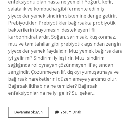
enfeksiyonu olan hasta ne yemeli? Yoğurt, kefir,
salatalık ve kombucha gibi fermente edilmiş
yiyecekler yemek sindirim sistemine denge getirir.
Prebiyotikler: Prebiyotikler bağırsakta probiyotik
bakterilerin büyümesini destekleyen lifli
karbonhidratlardır. Soğan, sarımsak, kuşkonmaz,
muz ve tam tahıllar gibi prebiyotik açısından zengin
yiyecekler yemek faydalıdır. Muz yemek bağırsaklara
iyi gelir mi? Sindirimi iyileştirir. Muz, sindirim
sağlığında rol oynayan çözünmeyen lif açısından
zengindir. Çözünmeyen lif, dışkıyı yumuşatmaya ve
bağırsak hareketlerini düzenlemeye yardımcı olur.
Bağırsak iltihabına ne temizler? Bağırsak
enfeksiyonlarına ne iyi gelir? Su, şeker…
Bağırsak
Devamını okuyun
Yorum Bırak
Enfeksiyonuna
Muz
Iyi