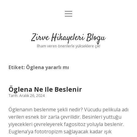
menüyü
Anasayfa
aç
Gizlilik Politikası
Zirve Hikayeleri Blogu
Yasal Uyarı
İlham veren önerilerle yükseklere çık!
Hakkımızda
Etiket:
Öglena yararlı mı
Öglena Ne Ile Beslenir
Tarih: Aralık 26, 2024
Öglenanın beslenme şekli nedir? Vücudu pelikula adı
verilen esnek bir zarla çevrilidir. Besinleri yuttuğu
yiyecekleri çevreleyerek fagositoz yoluyla beslenir.
Euglena’ya fototropizm sağlayacak kadar ışık