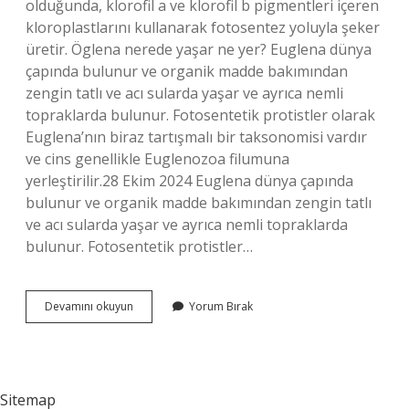
olduğunda, klorofil a ve klorofil b pigmentleri içeren
kloroplastlarını kullanarak fotosentez yoluyla şeker
üretir. Öglena nerede yaşar ne yer? Euglena dünya
çapında bulunur ve organik madde bakımından
zengin tatlı ve acı sularda yaşar ve ayrıca nemli
topraklarda bulunur. Fotosentetik protistler olarak
Euglena’nın biraz tartışmalı bir taksonomisi vardır
ve cins genellikle Euglenozoa filumuna
yerleştirilir.28 Ekim 2024 Euglena dünya çapında
bulunur ve organik madde bakımından zengin tatlı
ve acı sularda yaşar ve ayrıca nemli topraklarda
bulunur. Fotosentetik protistler…
Öglena
Devamını okuyun
Yorum Bırak
Ne
Ile
Beslenir
Sitemap