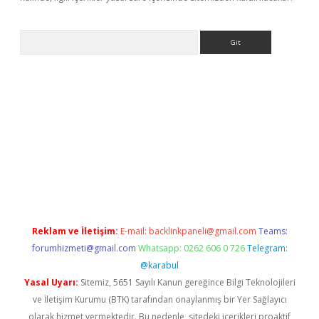
Arama
iriş
Reklam ve İletişim:
E-mail:
backlinkpaneli@gmail.com
Teams:
forumhizmeti@gmail.com
Whatsapp: 0262 606 0 726
Telegram:
@karabul
Yasal Uyarı:
Sitemiz, 5651 Sayılı Kanun gereğince Bilgi Teknolojileri
ve İletişim Kurumu (BTK) tarafından onaylanmış bir Yer Sağlayıcı
olarak hizmet vermektedir. Bu nedenle, sitedeki içerikleri proaktif