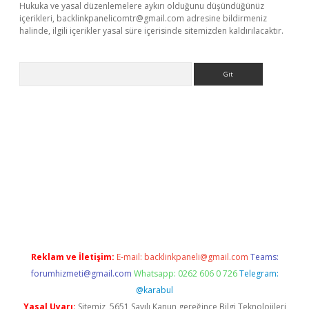
Hukuka ve yasal düzenlemelere aykırı olduğunu düşündüğünüz
içerikleri,
backlinkpanelicomtr@gmail.com
adresine bildirmeniz
halinde, ilgili içerikler yasal süre içerisinde sitemizden kaldırılacaktır.
Arama
iriş
Reklam ve İletişim:
E-mail:
backlinkpaneli@gmail.com
Teams:
forumhizmeti@gmail.com
Whatsapp: 0262 606 0 726
Telegram:
@karabul
Yasal Uyarı:
Sitemiz, 5651 Sayılı Kanun gereğince Bilgi Teknolojileri