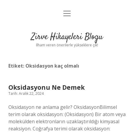
menüyü
Anasayfa
aç
Gizlilik Politikası
Zirve Hikayeleri Blogu
Yasal Uyarı
İlham veren önerilerle yükseklere çık!
Hakkımızda
Etiket:
Oksidasyon kaç olmalı
Oksidasyonu Ne Demek
Tarih: Aralık 22, 2024
Oksidasyon ne anlama gelir? OksidasyonBilimsel
terim olarak oksidasyon: (Oksidasyon) Bir atom veya
molekülden elektronların uzaklaştırıldığı kimyasal
reaksiyon. Coğrafya terimi olarak oksidasyon: