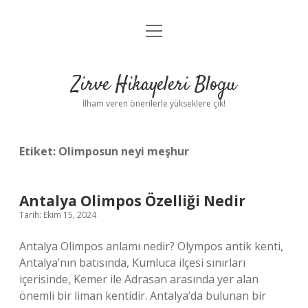
menüyü
Anasayfa
aç
Gizlilik Politikası
Zirve Hikayeleri Blogu
Yasal Uyarı
İlham veren önerilerle yükseklere çık!
Hakkımızda
Etiket:
Olimposun neyi meşhur
Antalya Olimpos Özelliği Nedir
Tarih: Ekim 15, 2024
Antalya Olimpos anlamı nedir? Olympos antik kenti,
Antalya’nın batısında, Kumluca ilçesi sınırları
içerisinde, Kemer ile Adrasan arasında yer alan
önemli bir liman kentidir. Antalya’da bulunan bir