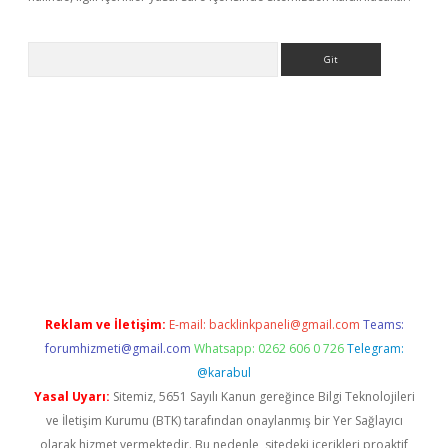
Arama
iriş
Reklam ve İletişim:
E-mail:
backlinkpaneli@gmail.com
Teams:
forumhizmeti@gmail.com
Whatsapp: 0262 606 0 726
Telegram:
@karabul
Yasal Uyarı:
Sitemiz, 5651 Sayılı Kanun gereğince Bilgi Teknolojileri
ve İletişim Kurumu (BTK) tarafından onaylanmış bir Yer Sağlayıcı
olarak hizmet vermektedir. Bu nedenle, sitedeki içerikleri proaktif