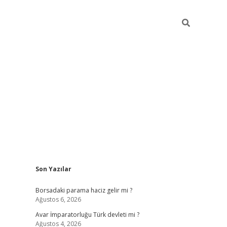
Sidebar
Son Yazılar
ilbet giriş
Borsadaki parama haciz gelir mi ?
Ağustos 6, 2026
Avar İmparatorluğu Türk devleti mi ?
Ağustos 4, 2026