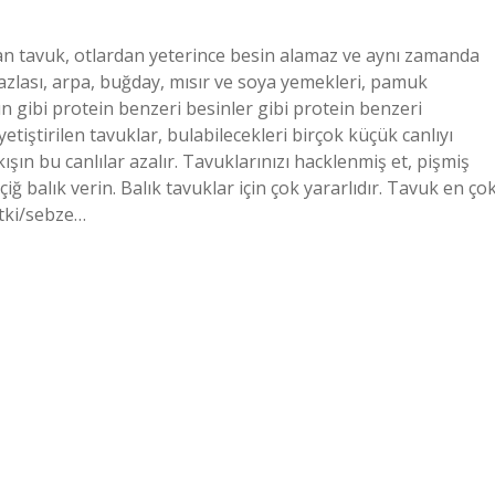
an tavuk, otlardan yeterince besin alamaz ve aynı zamanda
azlası, arpa, buğday, mısır ve soya yemekleri, pamuk
n gibi protein benzeri besinler gibi protein benzeri
etiştirilen tavuklar, bulabilecekleri birçok küçük canlıyı
ışın bu canlılar azalır. Tavuklarınızı hacklenmiş et, pişmiş
ğ balık verin. Balık tavuklar için çok yararlıdır. Tavuk en ço
itki/sebze…