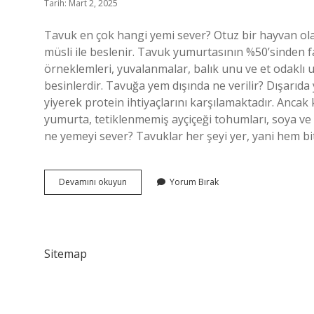
Tarih: Mart 2, 2025
Tavuk en çok hangi yemi sever? Otuz bir hayvan ol
müsli ile beslenir. Tavuk yumurtasının %50’sinden f
örneklemleri, yuvalanmalar, balık unu ve et odaklı u
besinlerdir. Tavuğa yem dışında ne verilir? Dışarıda y
yiyerek protein ihtiyaçlarını karşılamaktadır. Ancak k
yumurta, tetiklenmemiş ayçiçeği tohumları, soya ve çi
ne yemeyi sever? Tavuklar her şeyi yer, yani hem b
Tavuklara
Devamını okuyun
Yorum Bırak
Yem
Olarak
Ne
Verilmeli
Sitemap