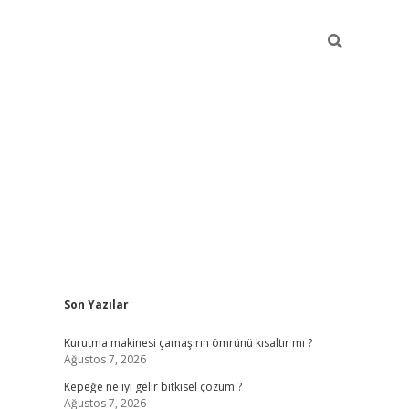
Sidebar
Son Yazılar
ilbet giriş
Kurutma makinesi çamaşırın ömrünü kısaltır mı ?
Ağustos 7, 2026
Kepeğe ne iyi gelir bitkisel çözüm ?
Ağustos 7, 2026