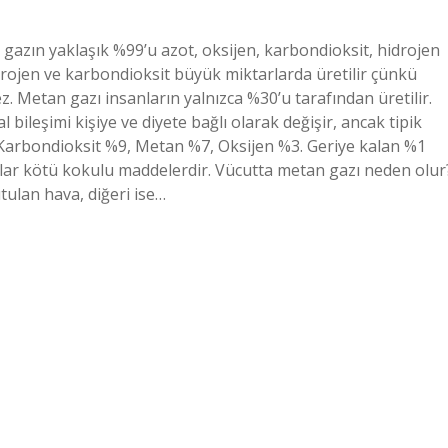
gazın yaklaşık %99’u azot, oksijen, karbondioksit, hidrojen
rojen ve karbondioksit büyük miktarlarda üretilir çünkü
. Metan gazı insanların yalnızca %30’u tarafından üretilir.
bileşimi kişiye ve diyete bağlı olarak değişir, ancak tipik
 Karbondioksit %9, Metan %7, Oksijen %3. Geriye kalan %1
lar kötü kokulu maddelerdir. Vücutta metan gazı neden olur
yutulan hava, diğeri ise…