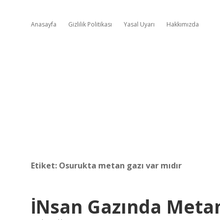
Anasayfa
Gizlilik Politikası
Yasal Uyarı
Hakkımızda
Etiket:
Osurukta metan gazı var mıdır
İNsan Gazında Meta