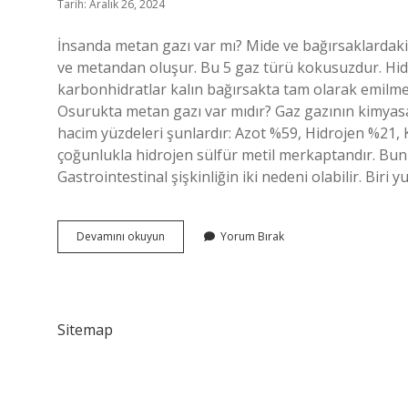
Tarih: Aralık 26, 2024
İnsanda metan gazı var mı? Mide ve bağırsaklardaki 
ve metandan oluşur. Bu 5 gaz türü kokusuzdur. Hid
karbonhidratlar kalın bağırsakta tam olarak emilmez
Osurukta metan gazı var mıdır? Gaz gazının kimyasal 
hacim yüzdeleri şunlardır: Azot %59, Hidrojen %21,
çoğunlukla hidrojen sülfür metil merkaptandır. Bun
Gastrointestinal şişkinliğin iki nedeni olabilir. Biri 
İNsan
Devamını okuyun
Yorum Bırak
Gazında
Metan
Gazı
Var
Mı
Sitemap