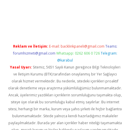
iş
Reklam ve İletişim:
E-mail:
backlinkpaneli@gmail.com
Teams:
forumhizmeti@gmail.com
Whatsapp: 0262 606 0 726
Telegram:
@karabul
Yasal Uyarı:
Sitemiz, 5651 Sayılı Kanun gereğince Bilgi Teknolojileri
ve İletişim Kurumu (BTK) tarafından onaylanmış bir Yer Sağlayıcı
olarak hizmet vermektedir. Bu nedenle, sitedeki içerikleri proaktif
olarak denetleme veya araştırma yükümlülüğümüz bulunmamaktadır.
Ancak, üyelerimiz yazdıkları içeriklerin sorumluluğunu taşımakta olup,
siteye üye olarak bu sorumluluğu kabul etmiş sayılırlar. Bu internet
sitesi, herhangi bir marka, kurum veya şahıs şirketi ile hiçbir bağlantısı
bulunmamaktadır. Sitede yalnızca kendi hazırladığımız makaleler
paylaşılmaktadır. Burada yer alan içerikler haber niteliği taşımamakta
olup, gerçek kurum ve kişiler hakkında paylaşım yapılmamaktadır.