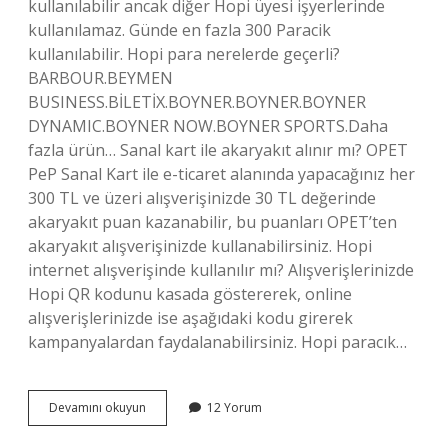
kullanılabilir ancak diğer Hopi üyesi işyerlerinde
kullanılamaz. Günde en fazla 300 Paracik
kullanılabilir. Hopi para nerelerde geçerli?
BARBOUR.BEYMEN
BUSINESS.BİLETİX.BOYNER.BOYNER.BOYNER
DYNAMIC.BOYNER NOW.BOYNER SPORTS.Daha
fazla ürün… Sanal kart ile akaryakıt alınır mı? OPET
PeP Sanal Kart ile e-ticaret alanında yapacağınız her
300 TL ve üzeri alışverişinizde 30 TL değerinde
akaryakıt puan kazanabilir, bu puanları OPET’ten
akaryakıt alışverişinizde kullanabilirsiniz. Hopi
internet alışverişinde kullanılır mı? Alışverişlerinizde
Hopi QR kodunu kasada göstererek, online
alışverişlerinizde ise aşağıdaki kodu girerek
kampanyalardan faydalanabilirsiniz. Hopi paracık…
Hopi
Devamını okuyun
12 Yorum
Ile
Akaryakıt