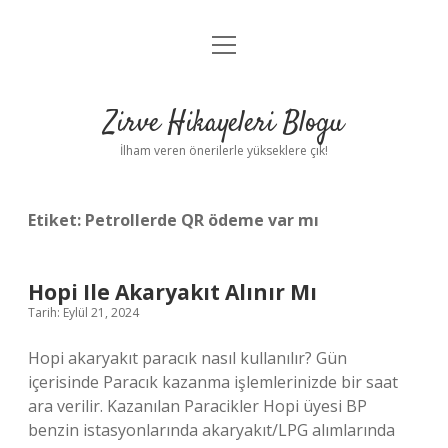
menüyü
Anasayfa
aç
Gizlilik Politikası
Zirve Hikayeleri Blogu
Yasal Uyarı
İlham veren önerilerle yükseklere çık!
Hakkımızda
Etiket:
Petrollerde QR ödeme var mı
Hopi Ile Akaryakıt Alınır Mı
Tarih: Eylül 21, 2024
Hopi akaryakıt paracık nasıl kullanılır? Gün
içerisinde Paracık kazanma işlemlerinizde bir saat
ara verilir. Kazanılan Paracikler Hopi üyesi BP
benzin istasyonlarında akaryakıt/LPG alımlarında