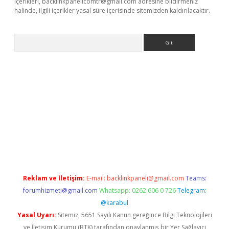
içerikleri,
backlinkpanelicomtr@gmail.com
adresine bildirmeniz
halinde, ilgili içerikler yasal süre içerisinde sitemizden kaldırılacaktır.
Arama
iriş
Reklam ve İletişim:
E-mail:
backlinkpaneli@gmail.com
Teams:
forumhizmeti@gmail.com
Whatsapp: 0262 606 0 726
Telegram:
@karabul
Yasal Uyarı:
Sitemiz, 5651 Sayılı Kanun gereğince Bilgi Teknolojileri
ve İletişim Kurumu (BTK) tarafından onaylanmış bir Yer Sağlayıcı