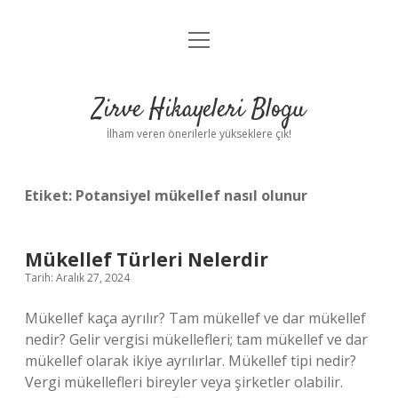
menüyü
Anasayfa
aç
Gizlilik Politikası
Zirve Hikayeleri Blogu
Yasal Uyarı
İlham veren önerilerle yükseklere çık!
Hakkımızda
Etiket:
Potansiyel mükellef nasıl olunur
Mükellef Türleri Nelerdir
Tarih: Aralık 27, 2024
Mükellef kaça ayrılır? Tam mükellef ve dar mükellef
nedir? Gelir vergisi mükellefleri; tam mükellef ve dar
mükellef olarak ikiye ayrılırlar. Mükellef tipi nedir?
Vergi mükellefleri bireyler veya şirketler olabilir.