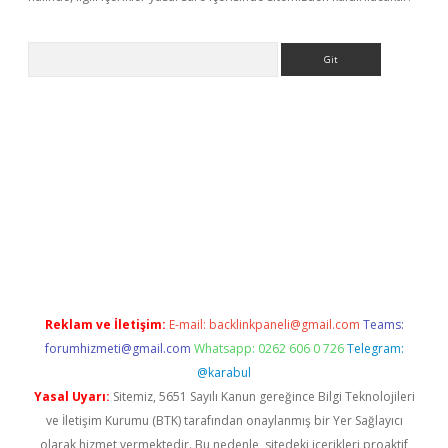
Arama
iriş
Reklam ve İletişim:
E-mail:
backlinkpaneli@gmail.com
Teams:
forumhizmeti@gmail.com
Whatsapp: 0262 606 0 726
Telegram:
@karabul
Yasal Uyarı:
Sitemiz, 5651 Sayılı Kanun gereğince Bilgi Teknolojileri
ve İletişim Kurumu (BTK) tarafından onaylanmış bir Yer Sağlayıcı
olarak hizmet vermektedir. Bu nedenle, sitedeki içerikleri proaktif