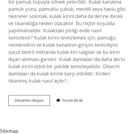
bir pamuk topuyla silmek yeterlidir. Kulak kanalına
pamuk yünü, pamuklu çubuk, mendil veya havlu gibi
nesneler sokmak, kulak kirini daha da derine itecek
ve tıkanıklığa neden olacaktır. Bu hiçbir koşulda
yapılmamalıdır. Kulaktaki pisliği evde nasıl
temizlenir? Kulak kirini temizlemek için, pamuğu
nemlendirin ve kulak kanalının girişini temizleyin;
vücut belirli miktarda kulak kiri salgılar ve bu kirin
dışarı atılması gerekir. Kulak damlaları da daha derin
kulak kirini etkili bir şekilde temizleyebilir. Gliserin
damlaları da kulak kirine karşı etkilidir. Kirden
tıkanmış kulak nasıl açılır?…
Çocuklarda
Devamını okuyun
Yorum Bırak
Kulak
Içi
Pisliği
Nasıl
Temizlenir
Sitemap