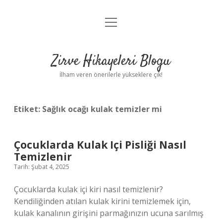
menüyü
Anasayfa
aç
Gizlilik Politikası
Zirve Hikayeleri Blogu
Yasal Uyarı
İlham veren önerilerle yükseklere çık!
Hakkımızda
Etiket:
Sağlık ocağı kulak temizler mi
Çocuklarda Kulak Içi Pisliği Nasıl
Temizlenir
Tarih: Şubat 4, 2025
Çocuklarda kulak içi kiri nasıl temizlenir?
Kendiliğinden atılan kulak kirini temizlemek için,
kulak kanalının girişini parmağınızın ucuna sarılmış