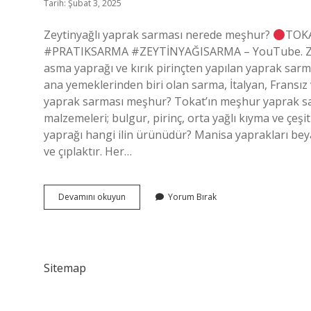
Tarih: Şubat 3, 2025
Zeytinyağlı yaprak sarması nerede meşhur?
TOKA
#PRATIKSARMA #ZEYTİNYAĞISARMA – YouTube. Zeytin
asma yaprağı ve kırık pirinçten yapılan yaprak sar
ana yemeklerinden biri olan sarma, İtalyan, Fransı
yaprak sarması meşhur? Tokat’ın meşhur yaprak sarm
malzemeleri; bulgur, pirinç, orta yağlı kıyma ve çe
yaprağı hangi ilin ürünüdür? Manisa yaprakları be
ve çıplaktır. Her…
Zeytinyağlı
Devamını okuyun
Yorum Bırak
Yaprak
Sarma
Hangi
Ilimize
Aittir
Sitemap