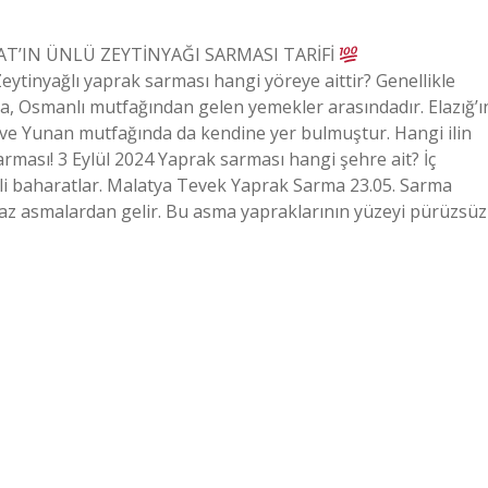
T’IN ÜNLÜ ZEYTİNYAĞI SARMASI TARİFİ
yağlı yaprak sarması hangi yöreye aittir? Genellikle
ma, Osmanlı mutfağından gelen yemekler arasındadır. Elazığ’ı
z ve Yunan mutfağında da kendine yer bulmuştur. Hangi ilin
ası! 3 Eylül 2024 Yaprak sarması hangi şehre ait? İç
şitli baharatlar. Malatya Tevek Yaprak Sarma 23.05. Sarma
yaz asmalardan gelir. Bu asma yapraklarının yüzeyi pürüzsüz