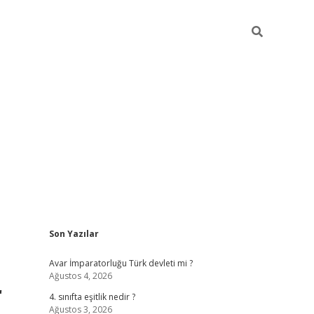
Sidebar
Son Yazılar
ilbet giriş
Avar İmparatorluğu Türk devleti mi ?
Ağustos 4, 2026
r
4. sınıfta eşitlik nedir ?
Ağustos 3, 2026