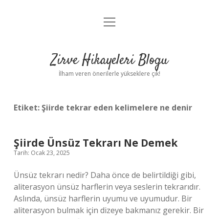
menüyü
Anasayfa
aç
Gizlilik Politikası
Zirve Hikayeleri Blogu
Yasal Uyarı
İlham veren önerilerle yükseklere çık!
Hakkımızda
Etiket:
Şiirde tekrar eden kelimelere ne denir
Şiirde Ünsüz Tekrarı Ne Demek
Tarih: Ocak 23, 2025
Ünsüz tekrarı nedir? Daha önce de belirtildiği gibi,
aliterasyon ünsüz harflerin veya seslerin tekrarıdır.
Aslında, ünsüz harflerin uyumu ve uyumudur. Bir
aliterasyon bulmak için dizeye bakmanız gerekir. Bir