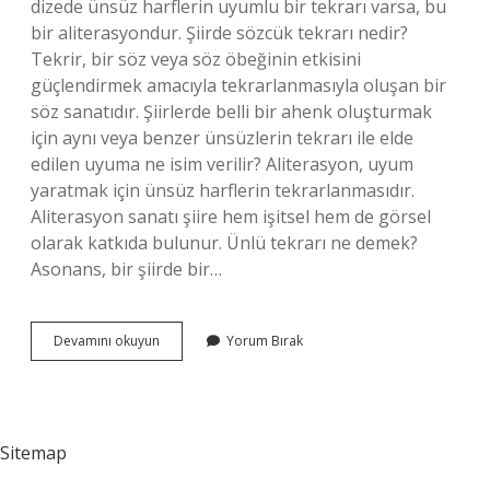
dizede ünsüz harflerin uyumlu bir tekrarı varsa, bu
bir aliterasyondur. Şiirde sözcük tekrarı nedir?
Tekrir, bir söz veya söz öbeğinin etkisini
güçlendirmek amacıyla tekrarlanmasıyla oluşan bir
söz sanatıdır. Şiirlerde belli bir ahenk oluşturmak
için aynı veya benzer ünsüzlerin tekrarı ile elde
edilen uyuma ne isim verilir? Aliterasyon, uyum
yaratmak için ünsüz harflerin tekrarlanmasıdır.
Aliterasyon sanatı şiire hem işitsel hem de görsel
olarak katkıda bulunur. Ünlü tekrarı ne demek?
Asonans, bir şiirde bir…
Şiirde
Devamını okuyun
Yorum Bırak
Ünsüz
Tekrarı
Ne
Demek
Sitemap