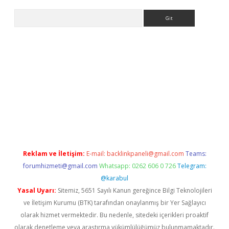
Arama
iriş
Reklam ve İletişim:
E-mail:
backlinkpaneli@gmail.com
Teams:
forumhizmeti@gmail.com
Whatsapp: 0262 606 0 726
Telegram:
@karabul
Yasal Uyarı:
Sitemiz, 5651 Sayılı Kanun gereğince Bilgi Teknolojileri
ve İletişim Kurumu (BTK) tarafından onaylanmış bir Yer Sağlayıcı
olarak hizmet vermektedir. Bu nedenle, sitedeki içerikleri proaktif
olarak denetleme veya araştırma yükümlülüğümüz bulunmamaktadır.