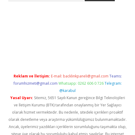
ş
Reklam ve İletişim:
E-mail:
backlinkpaneli@gmail.com
Teams:
forumhizmeti@gmail.com
Whatsapp: 0262 606 0 726
Telegram:
@karabul
Yasal Uyarı:
Sitemiz, 5651 Sayılı Kanun gereğince Bilgi Teknolojileri
ve İletişim Kurumu (BTK) tarafından onaylanmış bir Yer Sağlayıcı
olarak hizmet vermektedir. Bu nedenle, sitedeki içerikleri proaktif
olarak denetleme veya araştırma yükümlülüğümüz bulunmamaktadır.
Ancak, üyelerimiz yazdıkları içeriklerin sorumluluğunu taşımakta olup,
siteye üye olarak bu sorumluluğu kabul etmiş sayılırlar. Bu internet