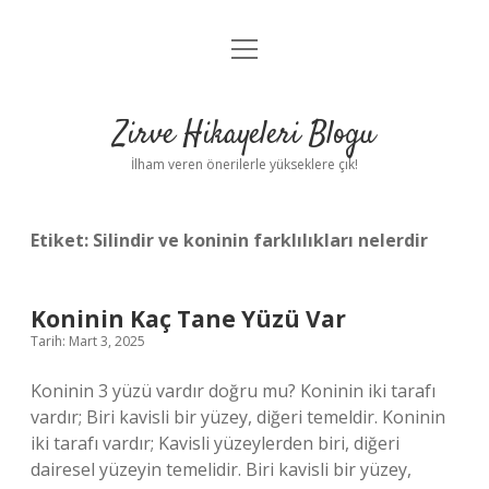
menüyü
Anasayfa
aç
Gizlilik Politikası
Zirve Hikayeleri Blogu
Yasal Uyarı
İlham veren önerilerle yükseklere çık!
Hakkımızda
Etiket:
Silindir ve koninin farklılıkları nelerdir
Koninin Kaç Tane Yüzü Var
Tarih: Mart 3, 2025
Koninin 3 yüzü vardır doğru mu? Koninin iki tarafı
vardır; Biri kavisli bir yüzey, diğeri temeldir. Koninin
iki tarafı vardır; Kavisli yüzeylerden biri, diğeri
dairesel yüzeyin temelidir. Biri kavisli bir yüzey,