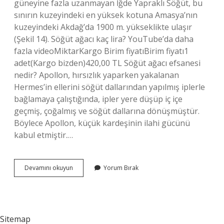
güneyine fazla uzanmayan İğde Yapraklı Söğüt, bu
sınırın kuzeyindeki en yüksek kotuna Amasya’nın
kuzeyindeki Akdağ’da 1900 m. yükseklikte ulaşır
(Şekil 14). Söğüt ağacı kaç lira? YouTube’da daha
fazla videoMiktarKargo Birim fiyatıBirim fiyatı1
adet(Kargo bizden)420,00 TL Söğüt ağacı efsanesi
nedir? Apollon, hırsızlık yaparken yakalanan
Hermes’in ellerini söğüt dallarından yapılmış iplerle
bağlamaya çalıştığında, ipler yere düşüp iç içe
geçmiş, çoğalmış ve söğüt dallarına dönüşmüştür.
Böylece Apollon, küçük kardeşinin ilahi gücünü
kabul etmiştir.…
Ak
Devamını okuyun
Yorum Bırak
Söğüt
Ağacı
Nerede
Bulunur
Sitemap