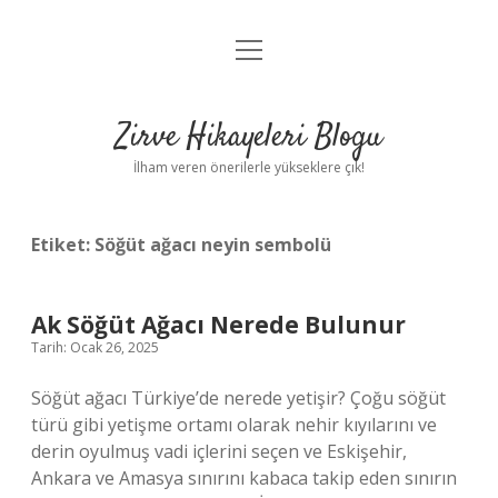
menüyü
Anasayfa
aç
Gizlilik Politikası
Zirve Hikayeleri Blogu
Yasal Uyarı
İlham veren önerilerle yükseklere çık!
Hakkımızda
Etiket:
Söğüt ağacı neyin sembolü
Ak Söğüt Ağacı Nerede Bulunur
Tarih: Ocak 26, 2025
Söğüt ağacı Türkiye’de nerede yetişir? Çoğu söğüt
türü gibi yetişme ortamı olarak nehir kıyılarını ve
derin oyulmuş vadi içlerini seçen ve Eskişehir,
Ankara ve Amasya sınırını kabaca takip eden sınırın