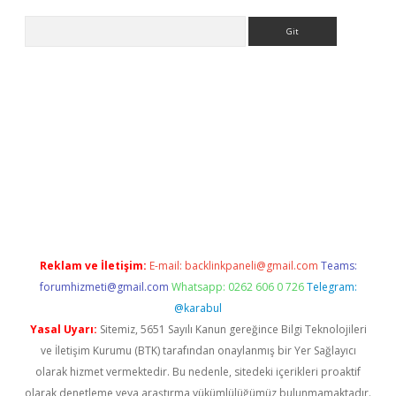
Arama
iriş
Reklam ve İletişim:
E-mail:
backlinkpaneli@gmail.com
Teams:
forumhizmeti@gmail.com
Whatsapp: 0262 606 0 726
Telegram:
@karabul
Yasal Uyarı:
Sitemiz, 5651 Sayılı Kanun gereğince Bilgi Teknolojileri
ve İletişim Kurumu (BTK) tarafından onaylanmış bir Yer Sağlayıcı
olarak hizmet vermektedir. Bu nedenle, sitedeki içerikleri proaktif
olarak denetleme veya araştırma yükümlülüğümüz bulunmamaktadır.