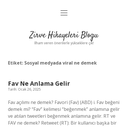
menüyü
Anasayfa
aç
Gizlilik Politikası
Zirve Hikayeleri Blogu
Yasal Uyarı
İlham veren önerilerle yükseklere çık!
Hakkımızda
Etiket:
Sosyal medyada viral ne demek
Fav Ne Anlama Gelir
Tarih: Ocak 26, 2025
Fav açılımı ne demek? Favori (Fav) (ABD) i. Fav beğeni
demek mi? “Fav” kelimesi “beğenmek” anlamına gelir
ve atılan tweetleri beğenmek anlamına gelir. RT ve
FAV ne demek? Retweet (RT): Bir kullanıcı başka bir