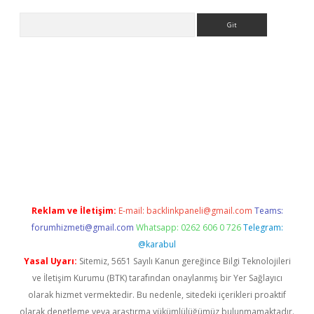
Arama
iriş
Reklam ve İletişim:
E-mail:
backlinkpaneli@gmail.com
Teams:
forumhizmeti@gmail.com
Whatsapp: 0262 606 0 726
Telegram:
@karabul
Yasal Uyarı:
Sitemiz, 5651 Sayılı Kanun gereğince Bilgi Teknolojileri
ve İletişim Kurumu (BTK) tarafından onaylanmış bir Yer Sağlayıcı
olarak hizmet vermektedir. Bu nedenle, sitedeki içerikleri proaktif
olarak denetleme veya araştırma yükümlülüğümüz bulunmamaktadır.