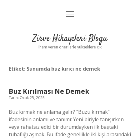
menüyü
Anasayfa
aç
Gizlilik Politikası
Zirve Hikayeleri Blogu
Yasal Uyarı
İlham veren önerilerle yükseklere çık!
Hakkımızda
Etiket:
Sunumda buz kırıcı ne demek
Buz Kırılması Ne Demek
Tarih: Ocak 25, 2025
Buz kırmak ne anlama gelir? “Buzu kırmak”
ifadesinin anlamı ve tanımı: Yeni biriyle tanışırken
veya rahatsız edici bir durumdayken ilk baştaki
tuhaflığı aşmak. Bu ifade genellikle iki kişi arasındaki