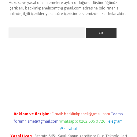
Hukuka ve yasal düzenlemelere aykırı olduğunu düşündüğünüz
içerikleri,
backlinkpanelicomtr@gmail.com
adresine bildirmeniz
halinde, ilgili içerikler yasal süre içerisinde sitemizden kaldırılacaktır.
Arama
riş
Reklam ve İletişim:
E-mail:
backlinkpaneli@gmail.com
Teams:
forumhizmeti@gmail.com
Whatsapp: 0262 606 0 726
Telegram:
@karabul
Yasal Uyarı:
Sitemiz, 5651 Sayılı Kanun gereğince Bilgi Teknolojileri