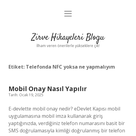
menüyü
Anasayfa
aç
Gizlilik Politikası
Zirve Hikayeleri Blogu
Yasal Uyarı
İlham veren önerilerle yükseklere çık!
Hakkımızda
Etiket:
Telefonda NFC yoksa ne yapmalıyım
Mobil Onay Nasıl Yapılır
Tarih: Ocak 19, 2025
E-devlette mobil onay nedir? eDevlet Kapısı mobil
uygulamasına mobil imza kullanarak giriş
yaptığınızda, verdiğiniz telefon numarasını basit bir
SMS doğrulamasıyla kimliği doğrulanmış bir telefon