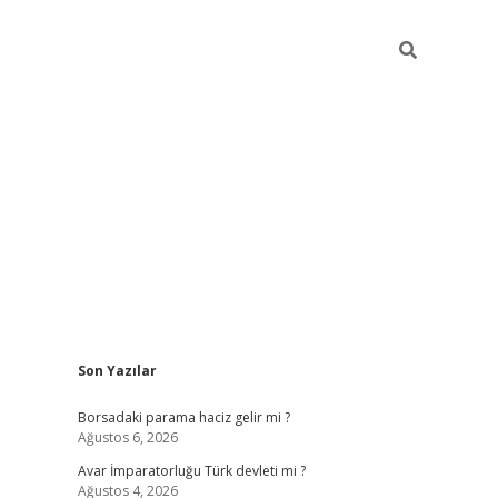
Sidebar
Son Yazılar
ilbet giriş
Borsadaki parama haciz gelir mi ?
Ağustos 6, 2026
Avar İmparatorluğu Türk devleti mi ?
Ağustos 4, 2026