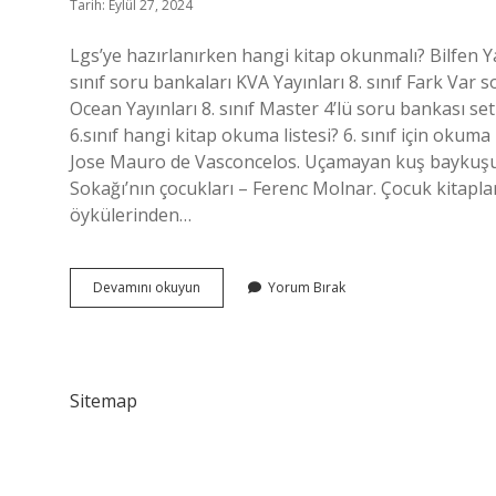
Tarih: Eylül 27, 2024
Lgs’ye hazırlanırken hangi kitap okunmalı? Bilfen Ya
sınıf soru bankaları KVA Yayınları 8. sınıf Fark Var
Ocean Yayınları 8. sınıf Master 4’lü soru bankası set
6.sınıf hangi kitap okuma listesi? 6. sınıf için okuma
Jose Mauro de Vasconcelos. Uçamayan kuş baykuşu 
Sokağı’nın çocukları – Ferenc Molnar. Çocuk kitap
öykülerinden…
8
Devamını okuyun
Yorum Bırak
Sınıf
Öğrencisi
Ne
Okumalı
Sitemap