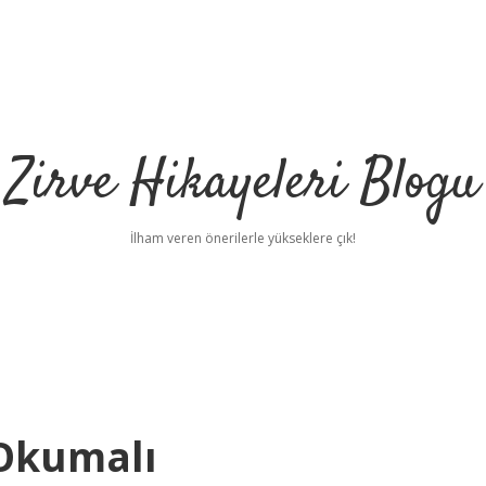
Zirve Hikayeleri Blogu
İlham veren önerilerle yükseklere çık!
 Okumalı