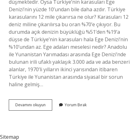
düşmektedir. Oysa Türkiye’nin karasuları Ege
Denizi’nin yüzde 10’undan bile daha azdır. Türkiye
karasularını 12 mile çıkarırsa ne olur? Karasuları 12
deniz miline çıkarılırsa bu oran %70’e çıkıyor. Bu
durumda açık denizin büyüklüğü %51’den %19’a
düşse de Türkiye’nin karasuları hala Ege Denizi’nin
%10’undan az. Ege adaları meselesi nedir? Anadolu
ile Yunanistan Yarımadası arasında Ege Denizi’nde
bulunan irili ufaklı yaklaşık 3.000 ada ve ada benzeri
alanlar, 1970’li yılların ikinci yarısından itibaren
Türkiye ile Yunanistan arasında siyasal bir sorun
haline gelmiş…
12
Devamını okuyun
Yorum Bırak
Mil
Kuralı
Nedir
Sitemap