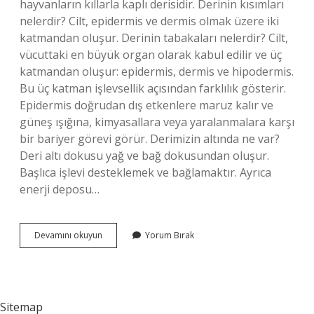
hayvanların kıllarla kaplı derisidir. Derinin kısımları
nelerdir? Cilt, epidermis ve dermis olmak üzere iki
katmandan oluşur. Derinin tabakaları nelerdir? Cilt,
vücuttaki en büyük organ olarak kabul edilir ve üç
katmandan oluşur: epidermis, dermis ve hipodermis.
Bu üç katman işlevsellik açısından farklılık gösterir.
Epidermis doğrudan dış etkenlere maruz kalır ve
güneş ışığına, kimyasallara veya yaralanmalara karşı
bir bariyer görevi görür. Derimizin altında ne var?
Deri altı dokusu yağ ve bağ dokusundan oluşur.
Başlıca işlevi desteklemek ve bağlamaktır. Ayrıca
enerji deposu…
Vücudumuzda
Devamını okuyun
Yorum Bırak
Derinin
En
Ince
Olduğu
Yer
Sitemap
Neresidir