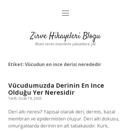
menüyü
Anasayfa
aç
Gizlilik Politikası
Zirve Hikayeleri Blogu
Yasal Uyarı
İlham veren önerilerle yükseklere çık!
Hakkımızda
Etiket:
Vücudun en ince derisi nerededir
Vücudumuzda Derinin En Ince
Olduğu Yer Neresidir
Tarih: Ocak 19, 2025
Deri altı neresi? Yapısal olarak deri, dermis, bazal
membran ve epidermisten oluşur. Deri altı dokusu,
omurgalılarda derinin en alt tabakasıdır. Kürk,