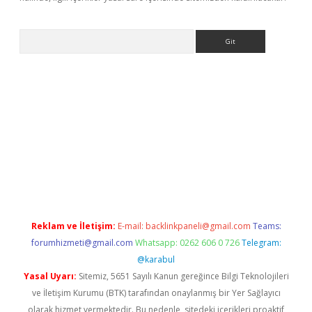
Arama
iriş
Reklam ve İletişim:
E-mail:
backlinkpaneli@gmail.com
Teams:
forumhizmeti@gmail.com
Whatsapp: 0262 606 0 726
Telegram:
@karabul
Yasal Uyarı:
Sitemiz, 5651 Sayılı Kanun gereğince Bilgi Teknolojileri
ve İletişim Kurumu (BTK) tarafından onaylanmış bir Yer Sağlayıcı
olarak hizmet vermektedir. Bu nedenle, sitedeki içerikleri proaktif