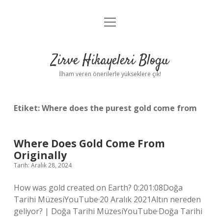
menüyü
Anasayfa
aç
Gizlilik Politikası
Zirve Hikayeleri Blogu
Yasal Uyarı
İlham veren önerilerle yükseklere çık!
Hakkımızda
Etiket:
Where does the purest gold come from
Where Does Gold Come From
Originally
Tarih: Aralık 28, 2024
How was gold created on Earth? 0:201:08Doğa
Tarihi MüzesiYouTube·20 Aralık 2021Altın nereden
geliyor? | Doğa Tarihi MüzesiYouTube·Doğa Tarihi