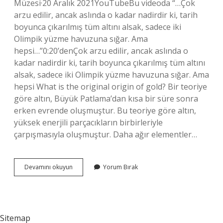
Müzesi·20 Aralık 2021YouTubeBu videoda “…Çok
arzu edilir, ancak aslında o kadar nadirdir ki, tarih
boyunca çıkarılmış tüm altını alsak, sadece iki
Olimpik yüzme havuzuna sığar. Ama
hepsi…”0:20’denÇok arzu edilir, ancak aslında o
kadar nadirdir ki, tarih boyunca çıkarılmış tüm altını
alsak, sadece iki Olimpik yüzme havuzuna sığar. Ama
hepsi What is the original origin of gold? Bir teoriye
göre altın, Büyük Patlama’dan kısa bir süre sonra
erken evrende oluşmuştur. Bu teoriye göre altın,
yüksek enerjili parçacıkların birbirleriyle
çarpışmasıyla oluşmuştur. Daha ağır elementler…
Where
Devamını okuyun
Yorum Bırak
Does
Gold
Come
From
Originally
Sitemap