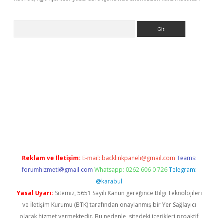
Arama
giriş
Reklam ve İletişim:
E-mail:
backlinkpaneli@gmail.com
Teams:
forumhizmeti@gmail.com
Whatsapp: 0262 606 0 726
Telegram:
@karabul
Yasal Uyarı:
Sitemiz, 5651 Sayılı Kanun gereğince Bilgi Teknolojileri
ve İletişim Kurumu (BTK) tarafından onaylanmış bir Yer Sağlayıcı
olarak hizmet vermektedir. Bu nedenle, sitedeki içerikleri proaktif