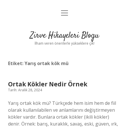
menüyü
Anasayfa
aç
Gizlilik Politikası
Zirve Hikayeleri Blogu
Yasal Uyarı
İlham veren önerilerle yükseklere çık!
Hakkımızda
Etiket:
Yarış ortak kök mü
Ortak Kökler Nedir Örnek
Tarih: Aralık 28, 2024
Yarış ortak kök mü? Türkçede hem isim hem de fiil
olarak kullanılabilen ve anlamlarını değiştirmeyen
kökler vardır. Bunlara ortak kökler (ikili kökler)
denir. Örnek: barış, kuraklık, savaş, eski, güven, ırk,