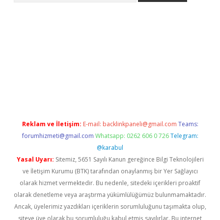
iriş
Reklam ve İletişim:
E-mail:
backlinkpaneli@gmail.com
Teams:
forumhizmeti@gmail.com
Whatsapp: 0262 606 0 726
Telegram:
@karabul
Yasal Uyarı:
Sitemiz, 5651 Sayılı Kanun gereğince Bilgi Teknolojileri
ve İletişim Kurumu (BTK) tarafından onaylanmış bir Yer Sağlayıcı
olarak hizmet vermektedir. Bu nedenle, sitedeki içerikleri proaktif
olarak denetleme veya araştırma yükümlülüğümüz bulunmamaktadır.
Ancak, üyelerimiz yazdıkları içeriklerin sorumluluğunu taşımakta olup,
siteye üye olarak bu sorumluluğu kabul etmiş sayılırlar. Bu internet