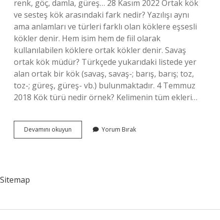
renk, göç, damla, güreş… 28 Kasım 2022 Ortak kök
ve sesteş kök arasındaki fark nedir? Yazılışı aynı
ama anlamları ve türleri farklı olan köklere eşsesli
kökler denir. Hem isim hem de fiil olarak
kullanılabilen köklere ortak kökler denir. Savaş
ortak kök müdür? Türkçede yukarıdaki listede yer
alan ortak bir kök (savaş, savaş-; barış, barış; toz,
toz-; güreş, güreş- vb.) bulunmaktadır. 4 Temmuz
2018 Kök türü nedir örnek? Kelimenin tüm ekleri…
Ortak
Devamını okuyun
Yorum Bırak
Kökler
Nedir
Örnek
Sitemap