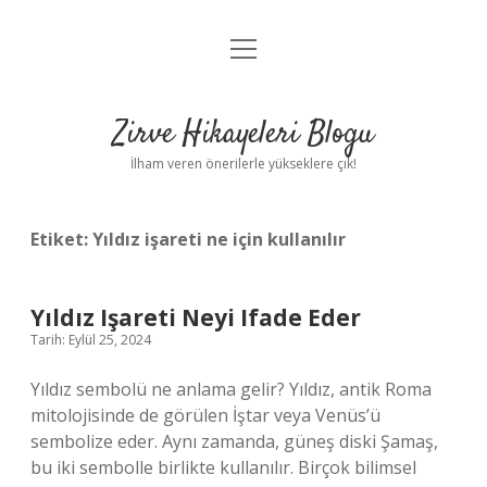
menüyü
Anasayfa
aç
Gizlilik Politikası
Zirve Hikayeleri Blogu
Yasal Uyarı
İlham veren önerilerle yükseklere çık!
Hakkımızda
Etiket:
Yıldız işareti ne için kullanılır
Yıldız Işareti Neyi Ifade Eder
Tarih: Eylül 25, 2024
Yıldız sembolü ne anlama gelir? Yıldız, antik Roma
mitolojisinde de görülen İştar veya Venüs’ü
sembolize eder. Aynı zamanda, güneş diski Şamaş,
bu iki sembolle birlikte kullanılır. Birçok bilimsel