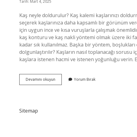
Tarih: Mart 4, 2025
Kaş neyle doldurulur? Kaş kalemi kaşlarınızı doldur
seçerek kaşlarınıza daha kapsamlı bir görünüm verebi
için uygun ince ve kısa vuruşlarla çalışmak önemlidi
kaş konturu ve kaş nakli yöntemi olmak üzere iki fa
kadar sık ​​kullanılmaz. Başka bir yöntem, boşlukları
dolgunlaştırılır? Kaşların nasıl toplanacağı sorusu i
kaşlara istenen hacmi ve istenen yoğunluğu verin. 
Kas
Devamını okuyun
Yorum Bırak
Neyle
Doldurulur
Sitemap