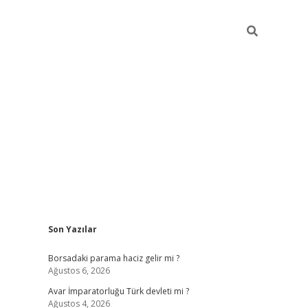
Sidebar
Son Yazılar
ilbet giriş
Borsadaki parama haciz gelir mi ?
Ağustos 6, 2026
Avar İmparatorluğu Türk devleti mi ?
Ağustos 4, 2026