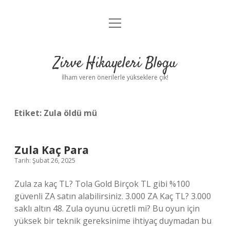
menüyü
Anasayfa
aç
Gizlilik Politikası
Zirve Hikayeleri Blogu
Yasal Uyarı
İlham veren önerilerle yükseklere çık!
Hakkımızda
Etiket:
Zula öldü mü
Zula Kaç Para
Tarih: Şubat 26, 2025
Zula za kaç TL? Tola Gold Birçok TL gibi %100
güvenli ZA satın alabilirsiniz. 3.000 ZA Kaç TL? 3.000
saklı altın 48. Zula oyunu ücretli mi? Bu oyun için
yüksek bir teknik gereksinime ihtiyaç duymadan bu