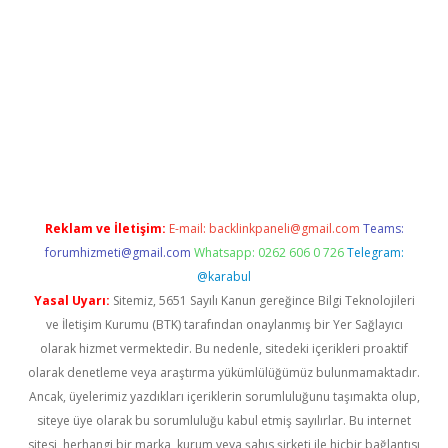
giriş
Reklam ve İletişim:
E-mail:
backlinkpaneli@gmail.com
Teams:
forumhizmeti@gmail.com
Whatsapp: 0262 606 0 726
Telegram:
@karabul
Yasal Uyarı:
Sitemiz, 5651 Sayılı Kanun gereğince Bilgi Teknolojileri
ve İletişim Kurumu (BTK) tarafından onaylanmış bir Yer Sağlayıcı
olarak hizmet vermektedir. Bu nedenle, sitedeki içerikleri proaktif
olarak denetleme veya araştırma yükümlülüğümüz bulunmamaktadır.
Ancak, üyelerimiz yazdıkları içeriklerin sorumluluğunu taşımakta olup,
siteye üye olarak bu sorumluluğu kabul etmiş sayılırlar. Bu internet
sitesi, herhangi bir marka, kurum veya şahıs şirketi ile hiçbir bağlantısı