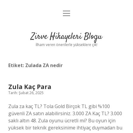
menüyü
Anasayfa
aç
Gizlilik Politikası
Zirve Hikayeleri Blogu
Yasal Uyarı
İlham veren önerilerle yükseklere çık!
Hakkımızda
Etiket:
Zulada ZA nedir
Zula Kaç Para
Tarih: Şubat 26, 2025
Zula za kaç TL? Tola Gold Birçok TL gibi %100
güvenli ZA satın alabilirsiniz. 3.000 ZA Kaç TL? 3.000
saklı altın 48. Zula oyunu ücretli mi? Bu oyun için
yüksek bir teknik gereksinime ihtiyaç duymadan bu