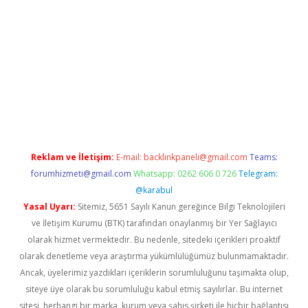
giriş
Reklam ve İletişim:
E-mail:
backlinkpaneli@gmail.com
Teams:
forumhizmeti@gmail.com
Whatsapp: 0262 606 0 726
Telegram:
@karabul
Yasal Uyarı:
Sitemiz, 5651 Sayılı Kanun gereğince Bilgi Teknolojileri
ve İletişim Kurumu (BTK) tarafından onaylanmış bir Yer Sağlayıcı
olarak hizmet vermektedir. Bu nedenle, sitedeki içerikleri proaktif
olarak denetleme veya araştırma yükümlülüğümüz bulunmamaktadır.
Ancak, üyelerimiz yazdıkları içeriklerin sorumluluğunu taşımakta olup,
siteye üye olarak bu sorumluluğu kabul etmiş sayılırlar. Bu internet
sitesi, herhangi bir marka, kurum veya şahıs şirketi ile hiçbir bağlantısı