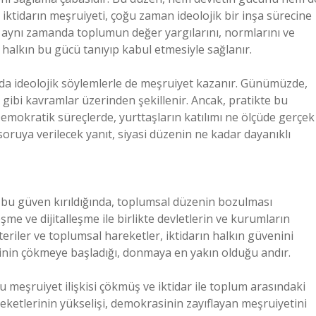
iktidarın meşruiyeti, çoğu zaman ideolojik bir inşa sürecine
, aynı zamanda toplumun değer yargılarını, normlarını ve
t, halkın bu gücü tanıyıp kabul etmesiyle sağlanır.
anda ideolojik söylemlerle de meşruiyet kazanır. Günümüzde,
k gibi kavramlar üzerinden şekillenir. Ancak, pratikte bu
Demokratik süreçlerde, yurttaşların katılımı ne ölçüde gerçek
 soruya verilecek yanıt, siyasi düzenin ne kadar dayanıklı
ak bu güven kırıldığında, toplumsal düzenin bozulması
eşme ve dijitalleşme ile birlikte devletlerin ve kurumların
teriler ve toplumsal hareketler, iktidarın halkın güvenini
izinin çökmeye başladığı, donmaya en yakın olduğu andır.
 meşruiyet ilişkisi çökmüş ve iktidar ile toplum arasındaki
eketlerinin yükselişi, demokrasinin zayıflayan meşruiyetini