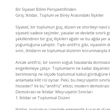
Bir Siyaset Bilimi Perspektifinden
Giriş: İktidar, Toplum ve Birey Arasındaki İlişkiler
Siyaset, bir toplumun güç, düzen ve otoriteyi nasıl o
siyaseti sadece seçimler, yasalar ve devletle sınırlı
şekillendiren bir güç ilişkileri ağıdır ve bu ağda yer
yoğunluğuna sahiptir. Tıpkı antifriz gibi, siyasetin
sınır, iktidarın ve toplumsal düzenin korunmasıyla ilg
Ancak antifriz, bir sıvının soğuk havalarda donması
engellemeye çalışır. Toplumların ne kadar dayanıklı 
benimsenip ne ölçüde toplumsal kabul gördüğüne bağl
anlamada kilit rol oynar. Peki, bu meşruiyetin sınırl
hisseder? Ve bu “antifriz” etkisi, modern demokrasi a
Demokrasi ve İktidar: Meşruiyetin Sınırları
1. İktidar ve Toplumsal Düzen
İktidar, toplumun üzerinde egemenlik kurarak düze