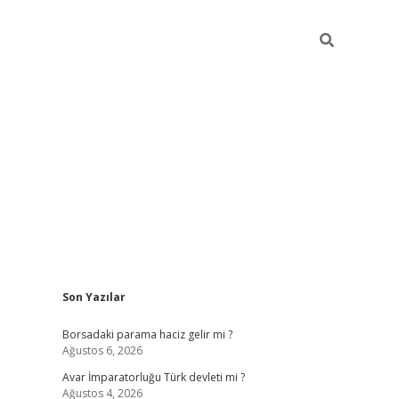
Sidebar
Son Yazılar
ilbet giriş
Borsadaki parama haciz gelir mi ?
Ağustos 6, 2026
Avar İmparatorluğu Türk devleti mi ?
Ağustos 4, 2026