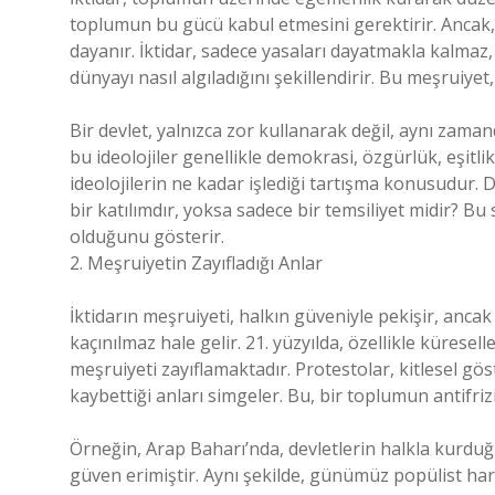
toplumun bu gücü kabul etmesini gerektirir. Ancak, 
dayanır. İktidar, sadece yasaları dayatmakla kalmaz
dünyayı nasıl algıladığını şekillendirir. Bu meşruiye
Bir devlet, yalnızca zor kullanarak değil, aynı zam
bu ideolojiler genellikle demokrasi, özgürlük, eşitli
ideolojilerin ne kadar işlediği tartışma konusudur. 
bir katılımdır, yoksa sadece bir temsiliyet midir? Bu
olduğunu gösterir.
2. Meşruiyetin Zayıfladığı Anlar
İktidarın meşruiyeti, halkın güveniyle pekişir, anc
kaçınılmaz hale gelir. 21. yüzyılda, özellikle küresell
meşruiyeti zayıflamaktadır. Protestolar, kitlesel gös
kaybettiği anları simgeler. Bu, bir toplumun antifr
Örneğin, Arap Baharı’nda, devletlerin halkla kurduğu
güven erimiştir. Aynı şekilde, günümüz popülist har