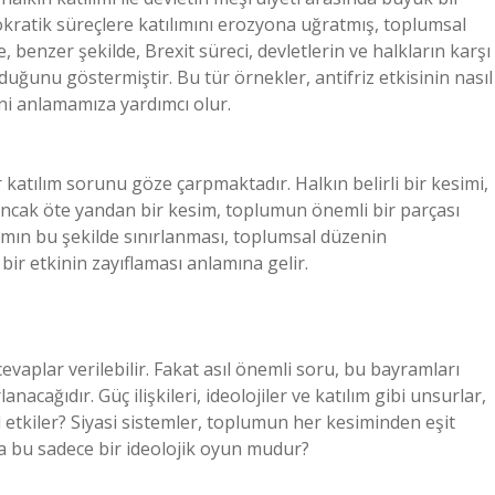
ratik süreçlere katılımını erozyona uğratmış, toplumsal
enzer şekilde, Brexit süreci, devletlerin ve halkların karşı
lduğunu göstermiştir. Bu tür örnekler, antifriz etkisinin nasıl
ini anlamamıza yardımcı olur.
 katılım sorunu göze çarpmaktadır. Halkın belirli bir kesimi,
ancak öte yandan bir kesim, toplumun önemli bir parçası
ımın bu şekilde sınırlanması, toplumsal düzenin
bir etkinin zayıflaması anlamına gelir.
evaplar verilebilir. Fakat asıl önemli soru, bu bayramları
nacağıdır. Güç ilişkileri, ideolojiler ve katılım gibi unsurlar,
l etkiler? Siyasi sistemler, toplumun her kesiminden eşit
sa bu sadece bir ideolojik oyun mudur?