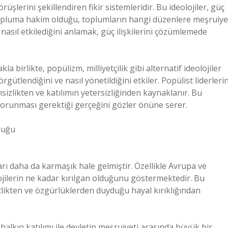
üşlerini şekillendiren fikir sistemleridir. Bu ideolojiler, güç
in topluma hakim olduğu, toplumların hangi düzenlere meşruiye
mı nasıl etkilediğini anlamak, güç ilişkilerini çözümlemede
 birlikte, popülizm, milliyetçilik gibi alternatif ideolojiler
rgütlendiğini ve nasıl yönetildiğini etkiler. Popülist liderleri
sizlikten ve katılımın yetersizliğinden kaynaklanır. Bu
 korunması gerektiği gerçeğini gözler önüne serer.
rluğu
arı daha da karmaşık hale gelmiştir. Özellikle Avrupa ve
ojilerin ne kadar kırılgan olduğunu göstermektedir. Bu
tlikten ve özgürlüklerden duyduğu hayal kırıklığından
lkın katılımı ile devletin meşruiyeti arasında büyük bir