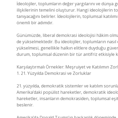
İdeolojiler, toplumların değer yargılarını ve dünya gör
ilişkilerinin temelini oluşturur. Hangi ideolojiler
tanıyacağını belirler. İdeolojilerin, toplumsal katılı
önemli bir adımdır.
Günümüzde, liberal demokrasi ideolojisi hâkim olmakla
de yükselmektedir. Bu ideolojiler, toplumların nasıl ö
yükselmesi, genellikle halkın elitlere duyduğu güven
durum, toplumsal düzenin bir tür antifriz etkisiyle
Karşılaştırmalı Örnekler: Meşruiyet ve Katılımın Zo
1. 21. Yüzyılda Demokrasi ve Zorluklar
21. yüzyılda, demokratik sistemler ve katılım sorunl
Amerika’daki popülist hareketler, demokratik ideol
hareketler, insanların demokrasiden, toplumsal eşi
beslenir.
Amerika’da Donald Trump’ın başkanlık döneminde, ha