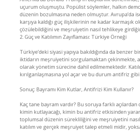
uçurum oluşmuştu. Popülist söylemler, halkın demok
düzenin bozulmasına neden olmuştur. Avrupa’da ise, b
karşıya kaldığı güç ilişkilerinin ne kadar karmaşık o
çözülebildiğini ve meşruiyetin nasıl tehlikeye girdiğ
2. Güç ve Katılımın Zayıflaması: Türkiye Örneği
Türkiye’deki siyasi yapıya bakıldığında da benzer bir
iktidarın meşruiyetini sorgulamaktan çekinmekte, 
olarak yönetim sürecine dahil edilmemektedir. Katıl
kırılganlaşmasına yol açar ve bu durum antifriz gibi 
Sonuç: Bayramı Kim Kutlar, Antifrizi Kim Kullanır?
Kaç tane bayram vardır? Bu soruya farklı açılardan c
kimin kutlayacağı, kimin bu antifriz etkisinden yararla
toplumsal düzenin sürekliliğini ve meşruiyetini nası
katılım ve gerçek meşruiyet talep etmeli midir, yok