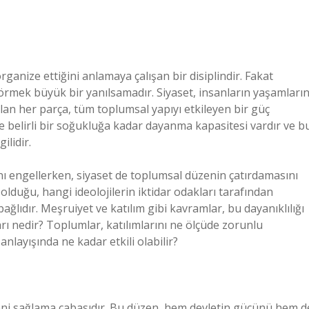
rganize ettiğini anlamaya çalışan bir disiplindir. Fakat
 görmek büyük bir yanılsamadır. Siyaset, insanların yaşamların
 alan her parça, tüm toplumsal yapıyı etkileyen bir güç
 de belirli bir soğukluğa kadar dayanma kapasitesi vardır ve b
ilidir.
nı engellerken, siyaset de toplumsal düzenin çatırdamasını
olduğu, hangi ideolojilerin iktidar odakları tarafından
ıdır. Meşruiyet ve katılım gibi kavramlar, bu dayanıklılığı
arı nedir? Toplumlar, katılımlarını ne ölçüde zorunlu
nlayışında ne kadar etkili olabilir?
ni sağlama çabasıdır. Bu düzen, hem devletin gücünü hem d