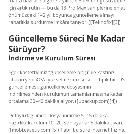
(hatta bazılarına göre 7 yıllık) destek döngüsü Apple
için artık rutin — bu da 13 Pro Max sahiplerine en az
önümüzdeki 1–2 yıl boyunca güncelleme almayı
rahatlıkla sürdürme imkânı tanıyor. ([Teknofix][3])
Güncelleme Süreci Ne Kadar
Sürüyor?
İndirme ve Kurulum Süresi
Eğer kastettiğiniz “güncelleme bitişi” ile kastınız
cihazın yeni iOS’a yükselme süresi ise — tipik bir iOS
güncellemesi, güncelleme dosyasının
indirilmesinden kurulumun tamamlanmasına kadar
ortalama 30–40 dakika alıyor. ([ubackup.com][4])
Detaylı dağılımda: dosya indirme 5–15 dakika,
hazırlık/ kurulum 10–20, son ayarlar 5 dakika civarı.
([mobi.easeus.com][5]) Tabii bu süre internet hızına,