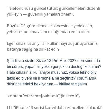
Telefonunuzu güncel tutun; güncellemeleri düzenli
yükleyin — güvenlik yamaları önemli.
Büyük iOS güncellemeleri öncesinde yedek alın,
yeterli depolama alanı olduğundan emin olun.
Eğer cihazı uzun yıllar kullanmayı düşünüyorsanız,
batarya sağlığına dikkat edin.
Şimdi sıra sizde: Sizce 13 Pro Max 2027’den sonra da
bir sürpriz yapar mı, yoksa gerçekten desteği keser mi?
Hâlâ cihazınızı kullanıyor musunuz, yoksa teknolojiyi
takip edip yeni bir iPhone’a mı geçtiniz? Yorumlarda
düşüncelerinizi bekliyorum — birlikte tartışalım.
::contentReference[oaicite:10]{index=10}
[1]: “iPhone 13 serisi kaç yıl daha güncelleme alacak?