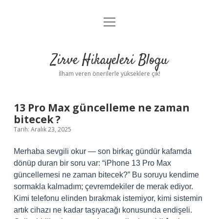
menüyü
Anasayfa
aç
Gizlilik Politikası
Zirve Hikayeleri Blogu
Yasal Uyarı
İlham veren önerilerle yükseklere çık!
Hakkımızda
13 Pro Max güncelleme ne zaman
bitecek ?
Tarih: Aralık 23, 2025
Merhaba sevgili okur — son birkaç gündür kafamda
dönüp duran bir soru var: “iPhone 13 Pro Max
güncellemesi ne zaman bitecek?” Bu soruyu kendime
sormakla kalmadım; çevremdekiler de merak ediyor.
Kimi telefonu elinden bırakmak istemiyor, kimi sistemin
artık cihazı ne kadar taşıyacağı konusunda endişeli.