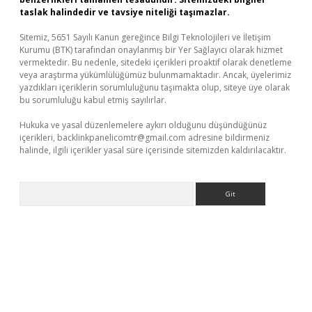
taslak halindedir ve tavsiye niteliği taşımazlar.
Sitemiz, 5651 Sayılı Kanun gereğince Bilgi Teknolojileri ve İletişim
Kurumu (BTK) tarafından onaylanmış bir Yer Sağlayıcı olarak hizmet
vermektedir. Bu nedenle, sitedeki içerikleri proaktif olarak denetleme
veya araştırma yükümlülüğümüz bulunmamaktadır. Ancak, üyelerimiz
yazdıkları içeriklerin sorumluluğunu taşımakta olup, siteye üye olarak
bu sorumluluğu kabul etmiş sayılırlar.
Hukuka ve yasal düzenlemelere aykırı olduğunu düşündüğünüz
içerikleri,
backlinkpanelicomtr@gmail.com
adresine bildirmeniz
halinde, ilgili içerikler yasal süre içerisinde sitemizden kaldırılacaktır.
Arama
ilbet giriş