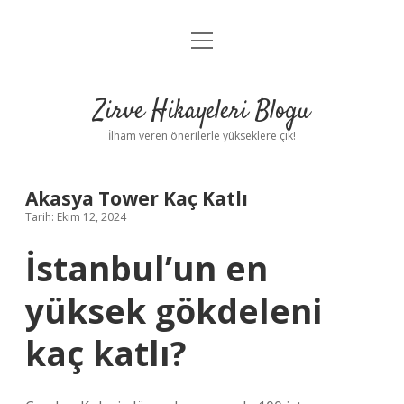
menüyü
Anasayfa
aç
Gizlilik Politikası
Zirve Hikayeleri Blogu
Yasal Uyarı
İlham veren önerilerle yükseklere çık!
Hakkımızda
Akasya Tower Kaç Katlı
Tarih: Ekim 12, 2024
İstanbul’un en
yüksek gökdeleni
kaç katlı?