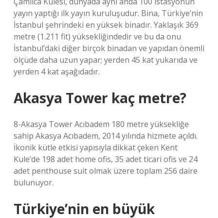
Çamlıca Kulesi, dünyada aynı anda 100 istasyonun
yayın yaptığı ilk yayın kuruluşudur. Bina, Türkiye’nin
İstanbul şehrindeki en yüksek binadır. Yaklaşık 369
metre (1.211 fit) yüksekliğindedir ve bu da onu
İstanbul’daki diğer birçok binadan ve yapıdan önemli
ölçüde daha uzun yapar; yerden 45 kat yukarıda ve
yerden 4 kat aşağıdadır.
Akasya Tower kaç metre?
8-Akasya Tower Acıbadem 180 metre yüksekliğe
sahip Akasya Acıbadem, 2014 yılında hizmete açıldı.
İkonik kütle etkisi yapısıyla dikkat çeken Kent
Kule’de 198 adet home ofis, 35 adet ticari ofis ve 24
adet penthouse suit olmak üzere toplam 256 daire
bulunuyor.
Türkiye’nin en büyük