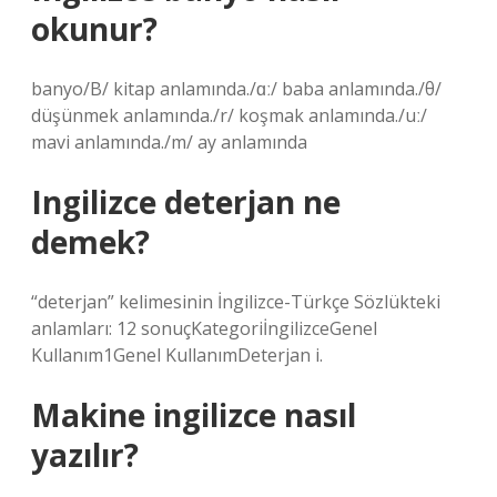
okunur?
banyo/B/ kitap anlamında./ɑː/ baba anlamında./θ/
düşünmek anlamında./r/ koşmak anlamında./uː/
mavi anlamında./m/ ay anlamında
Ingilizce deterjan ne
demek?
“deterjan” kelimesinin İngilizce-Türkçe Sözlükteki
anlamları: 12 sonuçKategoriİngilizceGenel
Kullanım1Genel KullanımDeterjan i.
Makine ingilizce nasıl
yazılır?