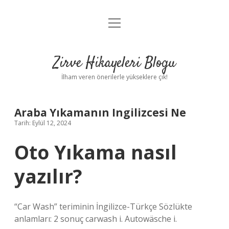
menüyü
Anasayfa
aç
Gizlilik Politikası
Zirve Hikayeleri Blogu
Yasal Uyarı
İlham veren önerilerle yükseklere çık!
Hakkımızda
Araba Yıkamanın Ingilizcesi Ne
Tarih: Eylül 12, 2024
Oto Yıkama nasıl
yazılır?
“Car Wash” teriminin İngilizce-Türkçe Sözlükte
anlamları: 2 sonuç carwash i. Autowäsche i.