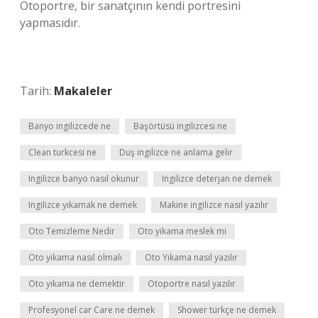
Otoportre, bir sanatçının kendi portresini
yapmasıdır.
Tarih:
Makaleler
Banyo ingilizcede ne
Başörtüsü ingilizcesi ne
Clean turkcesi ne
Duş ingilizce ne anlama gelir
Ingilizce banyo nasıl okunur
Ingilizce deterjan ne demek
Ingilizce yıkamak ne demek
Makine ingilizce nasıl yazılır
Oto Temizleme Nedir
Oto yikama meslek mi
Oto yıkama nasıl olmalı
Oto Yıkama nasıl yazılır
Oto yıkama ne demektir
Otoportre nasıl yazılır
Profesyonel car Care ne demek
Shower türkçe ne demek