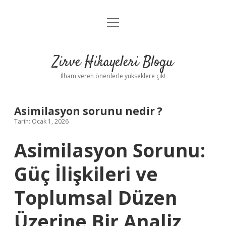
menüyü
Anasayfa
aç
Gizlilik Politikası
Zirve Hikayeleri Blogu
Yasal Uyarı
İlham veren önerilerle yükseklere çık!
Hakkımızda
Asimilasyon sorunu nedir ?
Tarih: Ocak 1, 2026
Asimilasyon Sorunu:
Güç İlişkileri ve
Toplumsal Düzen
Üzerine Bir Analiz