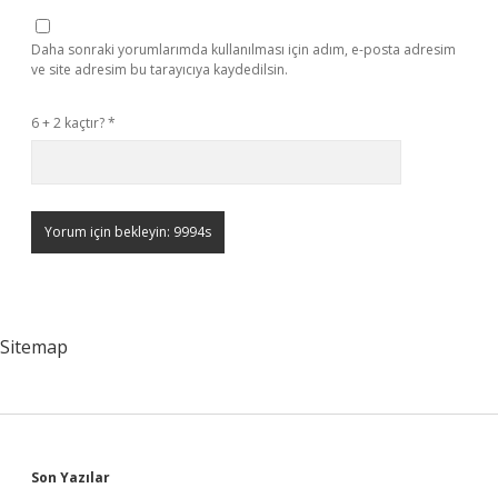
Daha sonraki yorumlarımda kullanılması için adım, e-posta adresim
ve site adresim bu tarayıcıya kaydedilsin.
6 + 2 kaçtır?
*
Sitemap
Sidebar
Son Yazılar