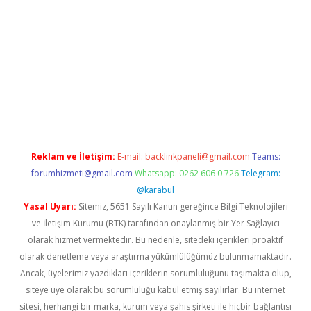
riş
Reklam ve İletişim:
E-mail:
backlinkpaneli@gmail.com
Teams:
forumhizmeti@gmail.com
Whatsapp: 0262 606 0 726
Telegram:
@karabul
Yasal Uyarı:
Sitemiz, 5651 Sayılı Kanun gereğince Bilgi Teknolojileri
ve İletişim Kurumu (BTK) tarafından onaylanmış bir Yer Sağlayıcı
olarak hizmet vermektedir. Bu nedenle, sitedeki içerikleri proaktif
olarak denetleme veya araştırma yükümlülüğümüz bulunmamaktadır.
Ancak, üyelerimiz yazdıkları içeriklerin sorumluluğunu taşımakta olup,
siteye üye olarak bu sorumluluğu kabul etmiş sayılırlar. Bu internet
sitesi, herhangi bir marka, kurum veya şahıs şirketi ile hiçbir bağlantısı