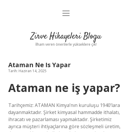
menüyü
Anasayfa
aç
Gizlilik Politikası
Zirve Hikayeleri Blogu
Yasal Uyarı
İlham veren önerilerle yükseklere çık!
Hakkımızda
Ataman Ne Is Yapar
Tarih: Haziran 14, 2025
Ataman ne iş yapar?
Tarihçemiz: ATAMAN Kimya’nın kuruluşu 1940’lara
dayanmaktadır. Şirket kimyasal hammadde ithalatı,
ihracatı ve pazarlaması yapmaktadır. Şirketimiz
ayrıca müşteri ihtiyaçlarına göre sözleşmeli üretim,