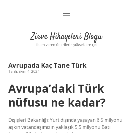
menüyü
Anasayfa
aç
Gizlilik Politikası
Zirve Hikayeleri Blogu
Yasal Uyarı
İlham veren önerilerle yükseklere çık!
Hakkımızda
Avrupada Kaç Tane Türk
Tarih: Ekim 4, 2024
Avrupa’daki Türk
nüfusu ne kadar?
Dışişleri Bakanlığı: Yurt dışında yaşayan 6,5 milyonu
aşkın vatandaşımızın yaklaşık 5,5 milyonu Batı