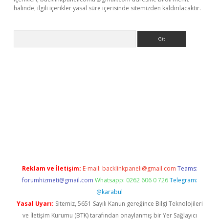
halinde, ilgili içerikler yasal süre içerisinde sitemizden kaldırılacaktır.
Arama
giriş
Reklam ve İletişim:
E-mail:
backlinkpaneli@gmail.com
Teams:
forumhizmeti@gmail.com
Whatsapp: 0262 606 0 726
Telegram:
@karabul
Yasal Uyarı:
Sitemiz, 5651 Sayılı Kanun gereğince Bilgi Teknolojileri
ve İletişim Kurumu (BTK) tarafından onaylanmış bir Yer Sağlayıcı