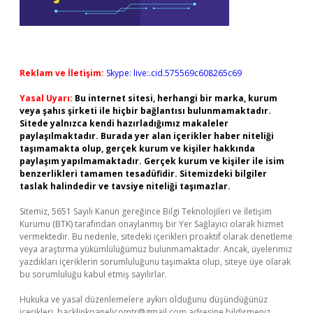
Reklam ve İletişim:
Skype: live:.cid.575569c608265c69
Yasal Uyarı:
Bu internet sitesi, herhangi bir marka, kurum
veya şahıs şirketi ile hiçbir bağlantısı bulunmamaktadır.
Sitede yalnızca kendi hazırladığımız makaleler
paylaşılmaktadır. Burada yer alan içerikler haber niteliği
taşımamakta olup, gerçek kurum ve kişiler hakkında
paylaşım yapılmamaktadır. Gerçek kurum ve kişiler ile isim
benzerlikleri tamamen tesadüfidir. Sitemizdeki bilgiler
taslak halindedir ve tavsiye niteliği taşımazlar.
Sitemiz, 5651 Sayılı Kanun gereğince Bilgi Teknolojileri ve İletişim
Kurumu (BTK) tarafından onaylanmış bir Yer Sağlayıcı olarak hizmet
vermektedir. Bu nedenle, sitedeki içerikleri proaktif olarak denetleme
veya araştırma yükümlülüğümüz bulunmamaktadır. Ancak, üyelerimiz
yazdıkları içeriklerin sorumluluğunu taşımakta olup, siteye üye olarak
bu sorumluluğu kabul etmiş sayılırlar.
Hukuka ve yasal düzenlemelere aykırı olduğunu düşündüğünüz
içerikleri,
backlinkpanelicomtr@gmail.com
adresine bildirmeniz