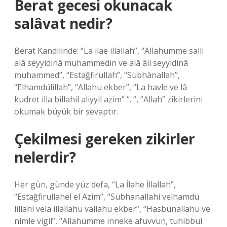
Berat gecesi okunacak
salâvat nedir?
Berat Kandilinde: “La ilae illallah”, “Allahumme salli
alâ seyyidinâ muhammedin ve alâ âli seyyidinâ
muhammed”, “Estağfirullah”, “Sübhànallah”,
“Elhamdülillah”, “Allahu ekber”, “La havle ve lâ
kudret illa billahil aliyyil azim” “. “, “Allah” zikirlerini
okumak büyük bir sevaptır.
Çekilmesi gereken zikirler
nelerdir?
Her gün, günde yüz defa, “La İlahe İllallah”,
“Estağfirullahel el Azim”, “Sübhanallahi velhamdü
lillahi vela illallahu vallahu ekber”, “Hasbünallahü ve
nimle vigil”, “Allahümme inneke afuvvun, tuhibbul