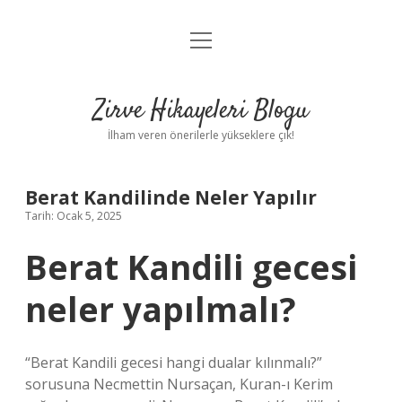
menüyü
Anasayfa
aç
Gizlilik Politikası
Zirve Hikayeleri Blogu
Yasal Uyarı
İlham veren önerilerle yükseklere çık!
Hakkımızda
Berat Kandilinde Neler Yapılır
Tarih: Ocak 5, 2025
Berat Kandili gecesi
neler yapılmalı?
“Berat Kandili gecesi hangi dualar kılınmalı?”
sorusuna Necmettin Nursaçan, Kuran-ı Kerim