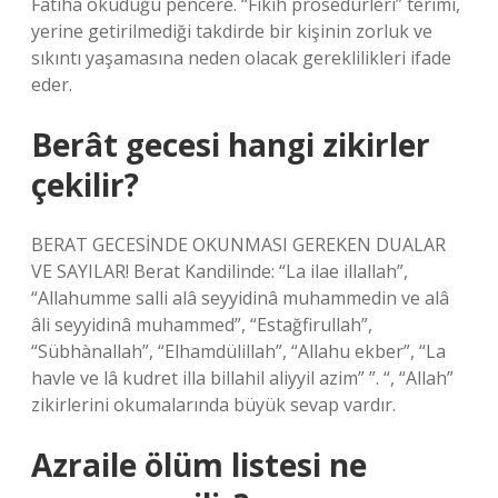
Fatiha okuduğu pencere. “Fıkıh prosedürleri” terimi,
yerine getirilmediği takdirde bir kişinin zorluk ve
sıkıntı yaşamasına neden olacak gereklilikleri ifade
eder.
Berât gecesi hangi zikirler
çekilir?
BERAT GECESİNDE OKUNMASI GEREKEN DUALAR
VE SAYILAR! Berat Kandilinde: “La ilae illallah”,
“Allahumme salli alâ seyyidinâ muhammedin ve alâ
âli seyyidinâ muhammed”, “Estağfirullah”,
“Sübhànallah”, “Elhamdülillah”, “Allahu ekber”, “La
havle ve lâ kudret illa billahil aliyyil azim” ”. “, “Allah”
zikirlerini okumalarında büyük sevap vardır.
Azraile ölüm listesi ne