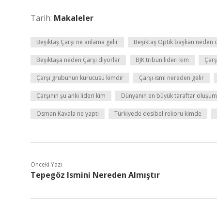
Tarih:
Makaleler
Beşiktaş Çarşı ne anlama gelir
Beşiktaş Optik başkan neden 
Beşiktaşa neden Çarşı diyorlar
BJK tribün lideri kim
Çarş
Çarşı grubunun kurucusu kimdir
Çarşı ismi nereden gelir
Çarşının şu anki lideri kim
Dünyanın en büyük taraftar oluşum
Osman Kavala ne yaptı
Türkiyede desibel rekoru kimde
Önceki Yazı
Tepegöz Ismini Nereden Almıştır