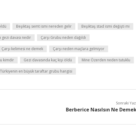
öldü
Beşiktaş semt ismi nereden gelir
Beşiktaş stad ismi değişti mi
ı gezi davası nedir
Çarşı Grubu neden dağıldı
Çarşı kelimesi ne demek
Çarşı neden maçlara gelmiyor
u kimdir
Gezi davasında kaç kişi öldü
Mine Özerden neden tutuklu
Türkiyenin en büyük taraftar grubu hangisi
Sonraki Yaz
Berberice Nasılsın Ne Deme