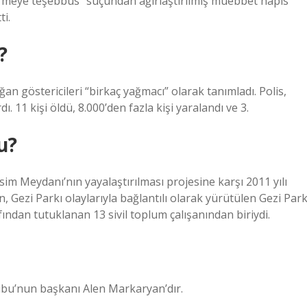
irmeye teşebbüs” suçundan ağırlaştırılmış müebbet hapis
ti.
?
n göstericileri “birkaç yağmacı” olarak tanımladı. Polis,
ı. 11 kişi öldü, 8.000’den fazla kişi yaralandı ve 3.
u?
sim Meydanı’nın yayalaştırılması projesine karşı 2011 yılı
Gezi Parkı olaylarıyla bağlantılı olarak yürütülen Gezi Park
ndan tutuklanan 13 sivil toplum çalışanından biriydi.
ubu’nun başkanı Alen Markaryan’dır.