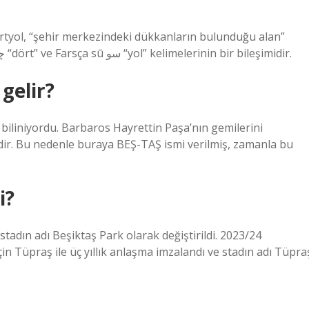
kelimesinden bir alıntıdır. 2. Bu kelime, Farsça çār چار “dört” ve Farsça sū سو “yol” kelimelerinin bir bileşimidir.
gelir?
biliniyordu. Barbaros Hayrettin Paşa’nın gemilerini
edir. Bu nedenle buraya BEŞ-TAŞ ismi verilmiş, zamanla bu
i?
adın adı Beşiktaş Park olarak değiştirildi. 2023/24
in Tüpraş ile üç yıllık anlaşma imzalandı ve stadın adı Tüpra