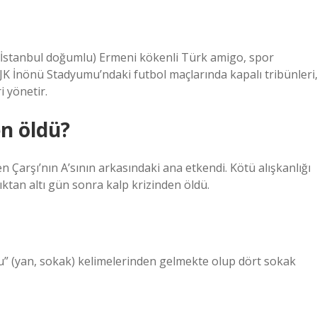
 İstanbul doğumlu) Ermeni kökenli Türk amigo, spor
BJK İnönü Stadyumu’ndaki futbol maçlarında kapalı tribünleri
i yönetir.
n öldü?
yen Çarşı’nın A’sının arkasındaki ana etkendi. Kötü alışkanlığı
tıktan altı gün sonra kalp krizinden öldü.
Su” (yan, sokak) kelimelerinden gelmekte olup dört sokak