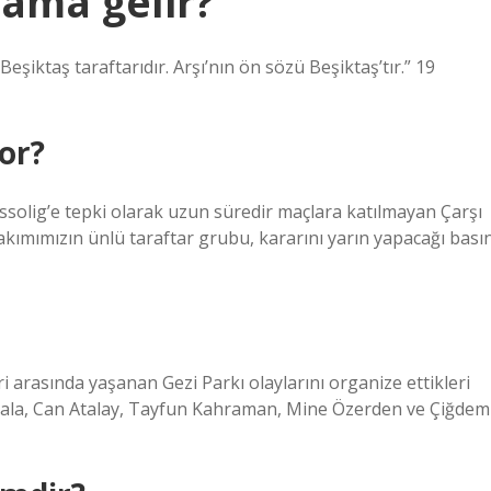
lama gelir?
şiktaş taraftarıdır. Arşı’nın ön sözü Beşiktaş’tır.” 19
or?
ssolig’e tepki olarak uzun süredir maçlara katılmayan Çarşı
akımımızın ünlü taraftar grubu, kararını yarın yapacağı bası
 ​​arasında yaşanan Gezi Parkı olaylarını organize ettikleri
Kavala, Can Atalay, Tayfun Kahraman, Mine Özerden ve Çiğdem