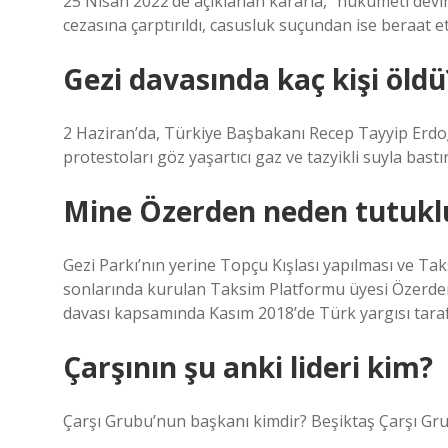
25 Nisan 2022’de açıklanan kararla, “hükümeti dev
cezasına çarptırıldı, casusluk suçundan ise beraat et
Gezi davasında kaç kişi öldü
2 Haziran’da, Türkiye Başbakanı Recep Tayyip Erdoğa
protestoları göz yaşartıcı gaz ve tazyikli suyla bastırd
Mine Özerden neden tutukl
Gezi Parkı’nın yerine Topçu Kışlası yapılması ve Tak
sonlarında kurulan Taksim Platformu üyesi Özerden, 
davası kapsamında Kasım 2018’de Türk yargısı tarafı
Çarşının şu anki lideri kim?
Çarşı Grubu’nun başkanı kimdir? Beşiktaş Çarşı Gr