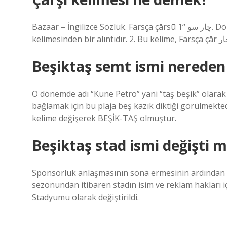
Bazaar – İngilizce Sözlük. Farsça çārsū چار سو “1. Dörtyol, “şehir merkezindeki dükkanların bulunduğu alan”
Beşiktaş semt ismi nereden 
O dönemde adı “Kune Petro” yani “taş beşik” olarak 
bağlamak için bu plaja beş kazık diktiği görülmekt
kelime değişerek BEŞİK-TAŞ olmuştur.
Beşiktaş stad ismi değişti m
Sponsorluk anlaşmasının sona ermesinin ardından st
sezonundan itibaren stadın isim ve reklam hakları iç
Stadyumu olarak değiştirildi.