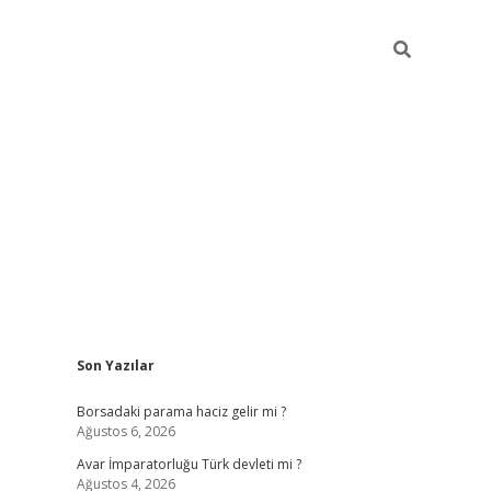
Sidebar
Son Yazılar
ilbet giriş
Borsadaki parama haciz gelir mi ?
Ağustos 6, 2026
Avar İmparatorluğu Türk devleti mi ?
Ağustos 4, 2026