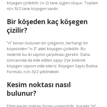
köşegen çizilebilir; (n-2) tane üçgen oluşur. Toplam
n(n-3)/2 tane köşegen vardır.
Bir köşeden kaç köşegen
çizilir?
“n” kenarı bulunan bir çokgenin, herhangi bir
köşesinden “n-3” adet köşegen çizilebilir. Bu
nedenle bu iki sayının çarpılması gerekir. Daha
sonrasında da elde edilen sayıyı 2’ye bölerek
köşegen sayısını elde ederiz. Köşegen Sayısı Bulma
Formülü: n.(n-3)/2 şeklindedir.
Kesim noktası nasıl
bulunur?
Eğim-kesim noktası formu y=mx+b’dir, burada “m”,