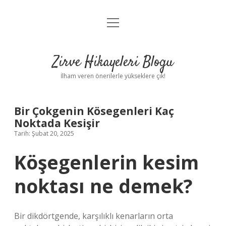
menüyü
Anasayfa
aç
Gizlilik Politikası
Zirve Hikayeleri Blogu
Yasal Uyarı
İlham veren önerilerle yükseklere çık!
Hakkımızda
Bir Çokgenin Kösegenleri Kaç
Noktada Kesişir
Tarih: Şubat 20, 2025
Köşegenlerin kesim
noktası ne demek?
Bir dikdörtgende, karşılıklı kenarların orta