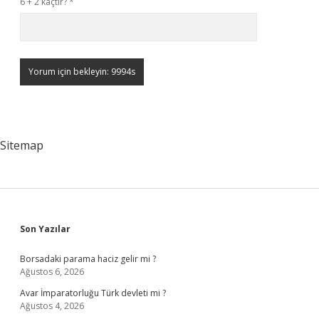
6 + 2 kaçtır?
*
Sitemap
Sidebar
Son Yazılar
Borsadaki parama haciz gelir mi ?
Ağustos 6, 2026
Avar İmparatorluğu Türk devleti mi ?
Ağustos 4, 2026