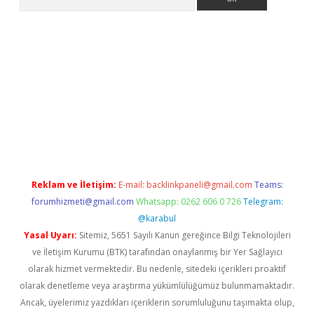
bet giriş
Reklam ve İletişim:
E-mail:
backlinkpaneli@gmail.com
Teams:
forumhizmeti@gmail.com
Whatsapp: 0262 606 0 726
Telegram:
@karabul
Yasal Uyarı:
Sitemiz, 5651 Sayılı Kanun gereğince Bilgi Teknolojileri
ve İletişim Kurumu (BTK) tarafından onaylanmış bir Yer Sağlayıcı
olarak hizmet vermektedir. Bu nedenle, sitedeki içerikleri proaktif
olarak denetleme veya araştırma yükümlülüğümüz bulunmamaktadır.
Ancak, üyelerimiz yazdıkları içeriklerin sorumluluğunu taşımakta olup,