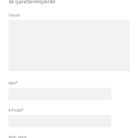
ile işaretlenmişlerdir
Yorum
İsim*
E-Posta*
Web Sitesi