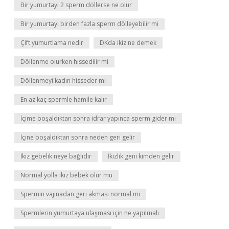
Bir yumurtayı 2 sperm döllerse ne olur
Bir yumurtayı birden fazla sperm dölleyebilir mi
Çift yumurtlama nedir
DKda ikiz ne demek
Döllenme olurken hissedilir mi
Döllenmeyi kadın hisseder mi
En az kaç spermle hamile kalır
İçime boşaldıktan sonra idrar yapınca sperm gider mi
İçine boşaldıktan sonra neden geri gelir
İkiz gebelik neye bağlıdır
İkizlik geni kimden gelir
Normal yolla ikiz bebek olur mu
Spermin vajinadan geri akması normal mi
Spermlerin yumurtaya ulaşması için ne yapılmalı