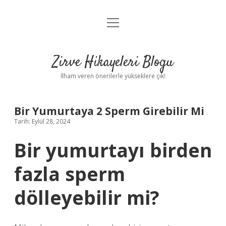
menüyü
Anasayfa
aç
Gizlilik Politikası
Zirve Hikayeleri Blogu
Yasal Uyarı
İlham veren önerilerle yükseklere çık!
Hakkımızda
Bir Yumurtaya 2 Sperm Girebilir Mi
Tarih: Eylül 28, 2024
Bir yumurtayı birden
fazla sperm
dölleyebilir mi?