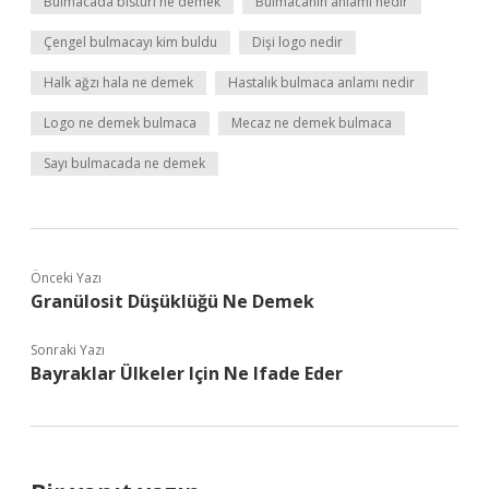
Bulmacada bistüri ne demek
Bulmacanın anlamı nedir
Çengel bulmacayı kim buldu
Dişi logo nedir
Halk ağzı hala ne demek
Hastalık bulmaca anlamı nedir
Logo ne demek bulmaca
Mecaz ne demek bulmaca
Sayı bulmacada ne demek
Önceki Yazı
Granülosit Düşüklüğü Ne Demek
Sonraki Yazı
Bayraklar Ülkeler Için Ne Ifade Eder