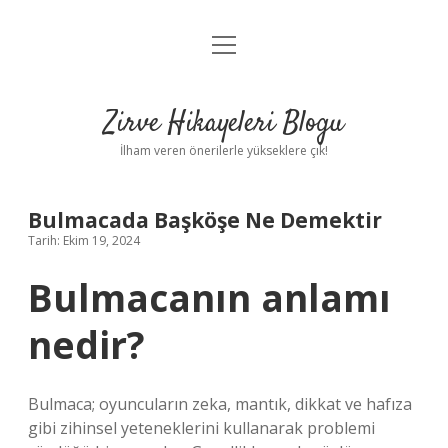
menüyü
Anasayfa
aç
Gizlilik Politikası
Zirve Hikayeleri Blogu
Yasal Uyarı
İlham veren önerilerle yükseklere çık!
Hakkımızda
Bulmacada Başköşe Ne Demektir
Tarih: Ekim 19, 2024
Bulmacanın anlamı
nedir?
Bulmaca; oyuncuların zeka, mantık, dikkat ve hafıza
gibi zihinsel yeteneklerini kullanarak problemi