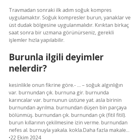
Travmadan sonraki ilk adım soğuk kompres
uygulamaktır. Soğuk kompresler burun, yanaklar ve
üst dudak bölgesine uygulanmalıdır. Kırıktan birkaç
saat sonra bir uzmana görünürseniz, gerekli
işlemler hızla yapılabilir.
Burunla ilgili deyimler
nelerdir?
kesinlikle onun fikrine göre.- … – soğuk algınlığın
var. burnundan çık. burnuna gir. burnunda
karıncalar var. burnunun üstüne yat. asla birinin
burnundan ayrılma. burnundan düşen bin parçaya
bölünmüş. burnundan çık. burnundan çık (fitil fitil).
burun kıllarının çekilmesine izin verme. burnundan
nefes al. burnuyla yakala. kokla.Daha fazla makale…
•22 Ekim 2024