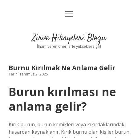
menüyü
Anasayfa
aç
Gizlilik Politikası
Zirve Hikayeleri Blogu
Yasal Uyarı
İlham veren önerilerle yükseklere çık!
Hakkımızda
Burnu Kırılmak Ne Anlama Gelir
Tarih: Temmuz 2, 2025
Burun kırılması ne
anlama gelir?
Kırık burun, burun kemikleri veya kıkırdaklarındaki
hasardan kaynaklanır. Kırık burnu olan kişiler burun