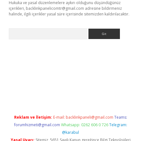
Hukuka ve yasal düzenlemelere aykırı olduğunu düşündüğünüz
içerikleri,
backlinkpanelicomtr@gmail.com
adresine bildirmeniz
halinde, ilgili içerikler yasal süre içerisinde sitemizden kaldırılacaktır.
Arama
giriş
Reklam ve İletişim:
E-mail:
backlinkpaneli@gmail.com
Teams:
forumhizmeti@gmail.com
Whatsapp: 0262 606 0 726
Telegram:
@karabul
Yasal Uyarı:
Sitemiz, 5651 Sayılı Kanun gereğince Bilgi Teknolojileri