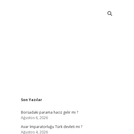
Sidebar
Son Yazılar
ilbet giriş
Borsadaki parama haciz gelir mi ?
Ağustos 6, 2026
Avar İmparatorluğu Türk devleti mi ?
Ağustos 4, 2026