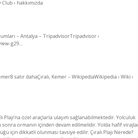
 Club › hakkımızda
umları – Antalya – TripadvisorTripadvisor ›
eview-g29…
emer8 satır dahaÇıralı, Kemer – WikipediaWikipedia › Wiki ›
ı Plajı’na özel araçlarla ulaşım sağlanabilmektedir. Yolculuk
onra ormanın içinden devam edilmelidir. Yolda hafif virajla
ü için dikkatli olunması tavsiye edilir. Çıralı Plajı Nerede?