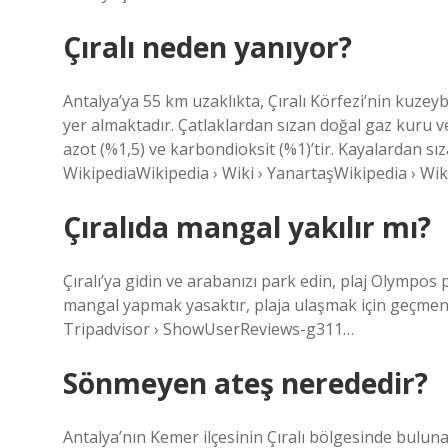
Çıralı neden yanıyor?
Antalya’ya 55 km uzaklıkta, Çıralı Körfezi’nin kuzeyba
yer almaktadır. Çatlaklardan sızan doğal gaz kuru v
azot (%1,5) ve karbondioksit (%1)’tir. Kayalardan sız
WikipediaWikipedia › Wiki › YanartaşWikipedia › Wik
Çıralıda mangal yakılır mı?
Çıralı’ya gidin ve arabanızı park edin, plaj Olympo
mangal yapmak yasaktır, plaja ulaşmak için geçmen
Tripadvisor › ShowUserReviews-g311…
Sönmeyen ateş nerededir?
Antalya’nın Kemer ilçesinin Çıralı bölgesinde bulun