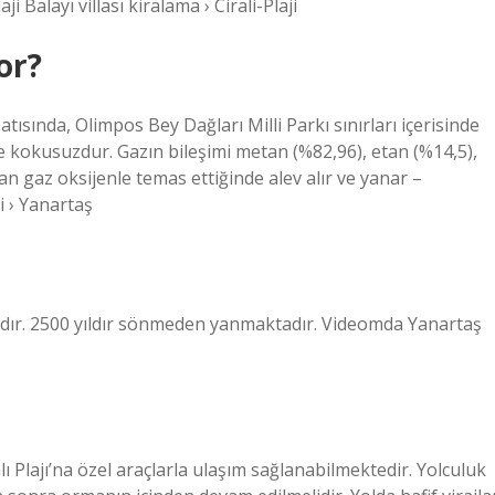
i Balayı villası kiralama › Cirali-Plaji
or?
tısında, Olimpos Bey Dağları Milli Parkı sınırları içerisinde
e kokusuzdur. Gazın bileşimi metan (%82,96), etan (%14,5),
an gaz oksijenle temas ettiğinde alev alır ve yanar –
i › Yanartaş
ğdır. 2500 yıldır sönmeden yanmaktadır. Videomda Yanartaş
ı Plajı’na özel araçlarla ulaşım sağlanabilmektedir. Yolculuk