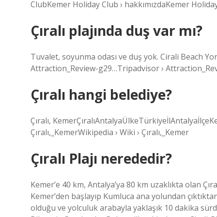
ClubKemer Holiday Club › hakkımızdaKemer Holiday
Çıralı plajında duş var mı?
Tuvalet, soyunma odası ve duş yok. Cirali Beach Yor
Attraction_Review-g29…Tripadvisor › Attraction_R
Çıralı hangi belediye?
Çıralı, KemerÇıralıAntalyaÜlkeTürkiyeİlAntalyaİlçeK
Çıralı,_KemerWikipedia › Wiki › Çıralı,_Kemer
Çıralı Plajı nerededir?
Kemer’e 40 km, Antalya’ya 80 km uzaklıkta olan Çıral
Kemer’den başlayıp Kumluca ana yolundan çıktıktan s
olduğu ve yolculuk arabayla yaklaşık 10 dakika sürdüğ