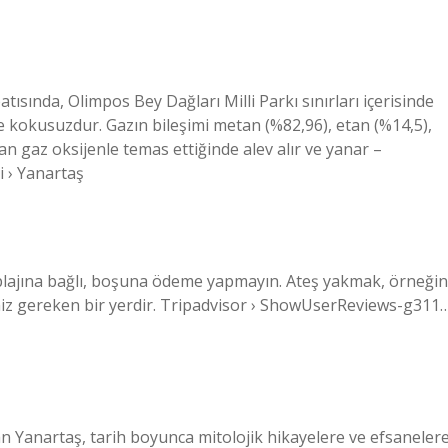
tısında, Olimpos Bey Dağları Milli Parkı sınırları içerisinde
e kokusuzdur. Gazın bileşimi metan (%82,96), etan (%14,5),
an gaz oksijenle temas ettiğinde alev alır ve yanar –
i › Yanartaş
s plajına bağlı, boşuna ödeme yapmayın. Ateş yakmak, örneğin
iz gereken bir yerdir. Tripadvisor › ShowUserReviews-g311
an Yanartaş, tarih boyunca mitolojik hikayelere ve efsaneler