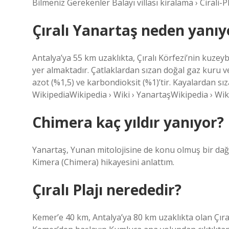
Bilmeniz Gerekenler Balayı villası kiralama › Cirali-Plaj
Çıralı Yanartaş neden yanıy
Antalya’ya 55 km uzaklıkta, Çıralı Körfezi’nin kuzeyba
yer almaktadır. Çatlaklardan sızan doğal gaz kuru v
azot (%1,5) ve karbondioksit (%1)’tir. Kayalardan sız
WikipediaWikipedia › Wiki › YanartaşWikipedia › Wik
Chimera kaç yıldır yanıyor?
Yanartaş, Yunan mitolojisine de konu olmuş bir da
Kimera (Chimera) hikayesini anlattım.
Çıralı Plajı nerededir?
Kemer’e 40 km, Antalya’ya 80 km uzaklıkta olan Çıral