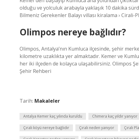
Kemer’den başlayıp Kumluca ana yolundan çıktıktan s
olduğu ve yolculuk arabayla yaklaşık 10 dakika sürdüğ
Bilmeniz Gerekenler Balayı villası kiralama › Cirali-Plaj
Olimpos nereye bağlıdır?
Olimpos, Antalya’nın Kumluca ilçesinde, şehir merk
kilometre uzaklıkta yer almaktadır. Kemer ve Kumluca
her iki ilçeden de kolayca ulaşabilirsiniz. Olimpos 
Şehir Rehberi
Tarih:
Makaleler
Antalya Kemer kaç yılında kuruldu
Chimera kaç yıldır yanıyor
Çıralı köyü nereye bağlıdır
Çıralı neden yanıyor
Çıralı Pl