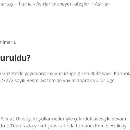
artaş – Turna. › Asırlar-bitmeyen-ateşler- › Asırlar-
mimari).
kuruldu?
mi Gazete’de yayımlanarak yürürlüğe giren 3644 sayılı Kanunl
 27272 sayılı Resmi Gazete’de yayımlanarak yürürlüğe
 Yılmaz Ulusoy, koşullar nedeniyle çekirdek ailesiyle devam
du. 20’den fazla şirket çatısı altında toplandı Kemer Holiday