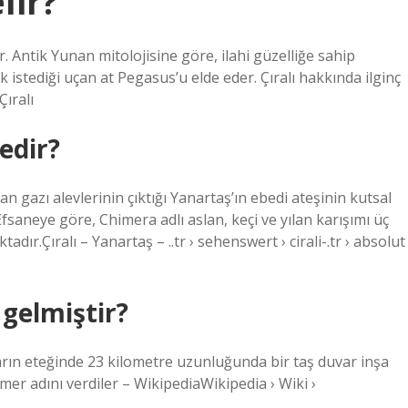
lir?
r. Antik Yunan mitolojisine göre, ilahi güzelliğe sahip
 istediği uçan at Pegasus’u elde eder. Çıralı hakkında ilginç
ıralı
edir?
 gazı alevlerinin çıktığı Yanartaş’ın ebedi ateşinin kutsal
aneye göre, Chimera adlı aslan, keçi ve yılan karışımı üç
dır.Çıralı – Yanartaş – ..tr › sehenswert › cirali-.tr › absolut
 gelmiştir?
arın eteğinde 23 kilometre uzunluğunda bir taş duvar inşa
er adını verdiler – WikipediaWikipedia › Wiki ›