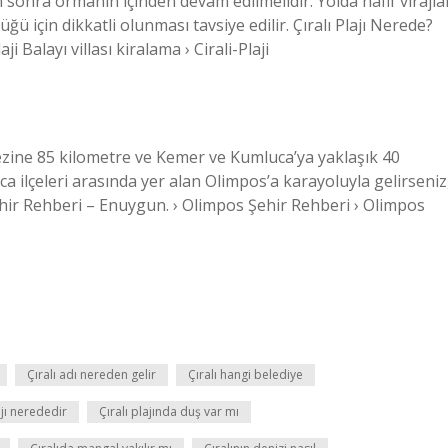
onra ormanın içinden devam edilmelidir. Yolda hafif virajla
ü için dikkatli olunması tavsiye edilir. Çıralı Plajı Nerede?
i Balayı villası kiralama › Cirali-Plaji
ezine 85 kilometre ve Kemer ve Kumluca’ya yaklaşık 40
 ilçeleri arasında yer alan Olimpos’a karayoluyla gelirseniz
Şehir Rehberi – Enuygun. › Olimpos Şehir Rehberi › Olimpos
Çıralı adı nereden gelir
Çıralı hangi belediye
ajı nerededir
Çıralı plajında duş var mı