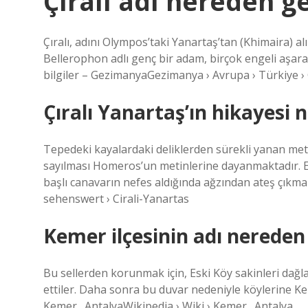
Çıralı adı nereden ge
Çıralı, adını Olympos’taki Yanartaş’tan (Khimaira) alı
Bellerophon adlı genç bir adam, birçok engeli aşarak
bilgiler – GezimanyaGezimanya › Avrupa › Türkiye › Ç
Çıralı Yanartaş’ın hikayesi n
Tepedeki kayalardaki deliklerden sürekli yanan metan
sayılması Homeros’un metinlerine dayanmaktadır. Efs
başlı canavarın nefes aldığında ağzından ateş çıkmakta
sehenswert › Cirali-Yanartas
Kemer ilçesinin adı nereden
Bu sellerden korunmak için, Eski Köy sakinleri dağl
ettiler. Daha sonra bu duvar nedeniyle köylerine Kem
Kemer,_AntalyaWikipedia › Wiki › Kemer,_Antalya