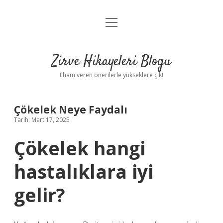
menüyü
Anasayfa
aç
Gizlilik Politikası
Zirve Hikayeleri Blogu
Yasal Uyarı
İlham veren önerilerle yükseklere çık!
Hakkımızda
Çökelek Neye Faydalı
Tarih: Mart 17, 2025
Çökelek hangi
hastalıklara iyi
gelir?