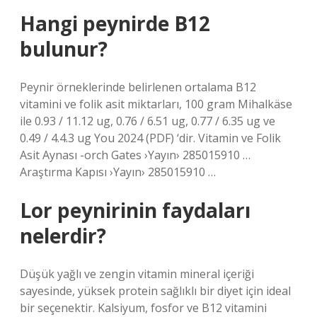
Hangi peynirde B12
bulunur?
Peynir örneklerinde belirlenen ortalama B12
vitamini ve folik asit miktarları, 100 gram Mihalkäse
ile 0.93 / 11.12 ug, 0.76 / 6.51 ug, 0.77 / 6.35 ug ve
0.49 / 4.4.3 ug You 2024 (PDF) ‘dir. Vitamin ve Folik
Asit Aynası -orch Gates ›Yayın› 285015910 …
Araştırma Kapısı ›Yayın› 285015910 …
Lor peynirinin faydaları
nelerdir?
Düşük yağlı ve zengin vitamin mineral içeriği
sayesinde, yüksek protein sağlıklı bir diyet için ideal
bir seçenektir. Kalsiyum, fosfor ve B12 vitamini