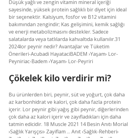
Düşük yağlı ve zengin vitamin mineral içeriği
sayesinde, yüksek protein sağlıklı bir diyet için ideal
bir seçenektir. Kalsiyum, fosfor ve B12 vitamini
bakımından zengindir; Kas gelişimini, kemik sağlığı
ve enerji metabolizmasını destekler. Sadece
salatalarda veya tatlılarda kahvaltıda kullanılır.31
2024lor peynir nedir? Avantajlar ve Tüketim
Önerileri-Acubadi HayataciBADEM ›Yaşam› Lor-
Peyniriac-Badem ›Yaşam› Lor-Peyriri
Çökelek kilo verdirir mi?
Bu ürünlerden biri, peynir, süt ve yoğurt, çok daha
az karbonhidrat ve kalori, çok daha fazla protein
içerir. Lor peynir gibi yağış gibi peynir, diğerlerinden
çok daha az kalori içerir ve zayıfladıkları için daha
tatmin edicidir. 18 Muscle 2021 14 Besin Anıtı Morial
›Sağlık Yarışçısı› Zayiflam … Anıt ›Sağlık-Rehberi›