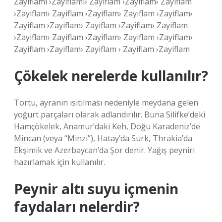
Zayiflami ›Zayiflami› Zayiflam ›Zayiflam› Zayiflam
›Zayiflam› Zayiflam ›Zayiflam› Zayiflam ›Zayiflam›
Zayiflam ›Zayiflam› Zayiflam ›Zayiflam› Zayiflam
›Zayiflam› Zayiflam ›Zayiflam› Zayiflam ›Zayiflam›
Zayiflam ›Zayiflam› Zayiflam › Zayiflam ›Zayiflam
Çökelek nerelerde kullanılır?
Tortu, ayranın ısıtılması nedeniyle meydana gelen
yoğurt parçaları olarak adlandırılır. Buna Silifke’deki
Hamçökelek, Anamur’daki Keh, Doğu Karadeniz’de
Mincan (veya “Minzi”), Hatay’da Surk, Thrakia’da
Ekşimik ve Azerbaycan’da Şor denir. Yağış peyniri
hazırlamak için kullanılır.
Peynir altı suyu içmenin
faydaları nelerdir?