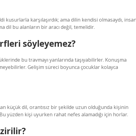
iddi kusurlarla karşılaşırdık; ama dilin kendisi olmasaydı, insa
dil bu alanların bir aracı değil, temelidir.
arfleri söyleyemez?
klerinde bu travmayı yanlarında taşıyabilirler. Konuşma
meyebilirler. Gelişim süreci boyunca çocuklar kolayca
n küçük dil, orantısız bir şekilde uzun olduğunda kişinin
u yüzden kişi uyurken rahat nefes alamadığı için horlar.
irilir?