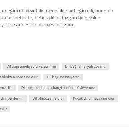
eğini etkileyebilir. Genellikle bebeğin dili, annenin
lan bir bebekte, bebek dilini düzgün bir şekilde
k yerine annesinin memesini çiğner.
Dil bağı ameliyatı dikiş atılır mı
Dil bağı ameliyatı zor mu
kesildikten sonra ne olur
Dil bağı ne ise yarar
mzirilir
Dil bağı olan çocuk hangi harfleri söyleyemez
ndini yeniler mi
Dil olmazsa ne olur
Küçük dil olmazsa ne olur
şılır