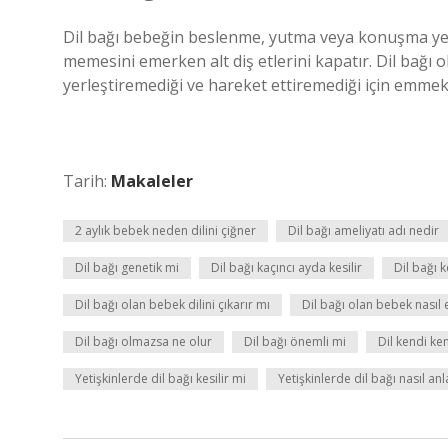
Dil bağı bebeğin beslenme, yutma veya konuşma yeten
memesini emerken alt diş etlerini kapatır. Dil bağı o
yerleştiremediği ve hareket ettiremediği için emme
Tarih:
Makaleler
2 aylık bebek neden dilini çiğner
Dil bağı ameliyatı adı nedir
Dil bağı genetik mi
Dil bağı kaçıncı ayda kesilir
Dil bağı 
Dil bağı olan bebek dilini çıkarır mı
Dil bağı olan bebek nasıl e
Dil bağı olmazsa ne olur
Dil bağı önemli mi
Dil kendi ke
Yetişkinlerde dil bağı kesilir mi
Yetişkinlerde dil bağı nasıl anla