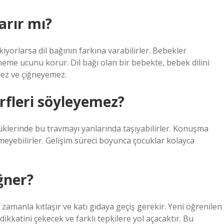
karır mı?
iyorlarsa dil bağının farkına varabilirler. Bebekler
e meme ucunu korur. Dil bağı olan bir bebekte, bebek dilini
ez ve çiğneyemez.
arfleri söyleyemez?
klerinde bu travmayı yanlarında taşıyabilirler. Konuşma
meyebilirler. Gelişim süreci boyunca çocuklar kolayca
iğner?
zamanla kıtlaşır ve katı gıdaya geçiş gerekir. Yeni öğrenilen
ikkatini çekecek ve farklı tepkilere yol açacaktır. Bu