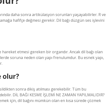
olur?
ında daha sonra artikülasyon sorunları yaşayabilirler. R ve
 damağa hafifçe değmesi gerekir. Dil bağı düzgün ses işlevini
tçe hareket etmesi gereken bir organdır. Ancak dil bağı olan
ebeklerde soruna neden olan yapı frenulumdur. Bu esnek yapı,
r.
e olur?
ildikten sonra dikiş atılması gerekebilir. Tüm bu
edebilir. DİL BAĞI KESME İŞLEMİ NE ZAMAN YAPILMALIDIR?
emek için, dil bağını mümkün olan en kısa sürede çözmek