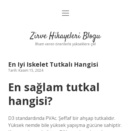
menüyü
Anasayfa
aç
Gizlilik Politikası
Zirve Hikayeleri Blogu
Yasal Uyarı
İlham veren önerilerle yükseklere çık!
Hakkımızda
En Iyi Iskelet Tutkalı Hangisi
Tarih: Kasım 15, 2024
En sağlam tutkal
hangisi?
D3 standardında PVAc. Şeffaf bir ahşap tutkalıdır.
Yüksek nemde bile yüksek yapışma gücüne sahiptir.