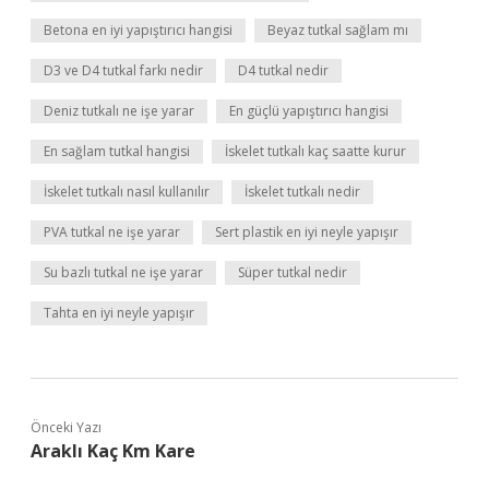
Betona en iyi yapıştırıcı hangisi
Beyaz tutkal sağlam mı
D3 ve D4 tutkal farkı nedir
D4 tutkal nedir
Deniz tutkalı ne işe yarar
En güçlü yapıştırıcı hangisi
En sağlam tutkal hangisi
İskelet tutkalı kaç saatte kurur
İskelet tutkalı nasıl kullanılır
İskelet tutkalı nedir
PVA tutkal ne işe yarar
Sert plastik en iyi neyle yapışır
Su bazlı tutkal ne işe yarar
Süper tutkal nedir
Tahta en iyi neyle yapışır
Önceki Yazı
Araklı Kaç Km Kare