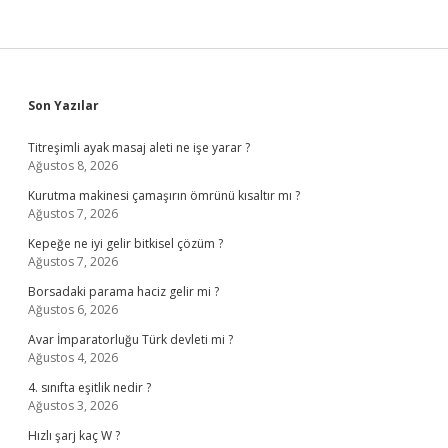
Sidebar
Son Yazılar
Titreşimli ayak masaj aleti ne işe yarar ?
Ağustos 8, 2026
Kurutma makinesi çamaşırın ömrünü kısaltır mı ?
Ağustos 7, 2026
Kepeğe ne iyi gelir bitkisel çözüm ?
Ağustos 7, 2026
Borsadaki parama haciz gelir mi ?
Ağustos 6, 2026
Avar İmparatorluğu Türk devleti mi ?
Ağustos 4, 2026
4. sınıfta eşitlik nedir ?
Ağustos 3, 2026
Hızlı şarj kaç W ?