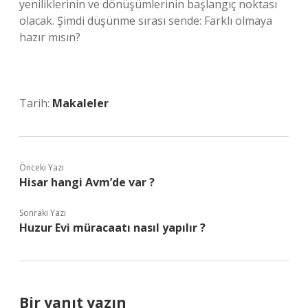
yeniliklerinin ve dönüşümlerinin başlangıç noktası
olacak. Şimdi düşünme sırası sende: Farklı olmaya
hazır mısın?
Tarih:
Makaleler
Önceki Yazı
Hisar hangi Avm’de var ?
Sonraki Yazı
Huzur Evi müracaatı nasıl yapılır ?
Bir yanıt yazın