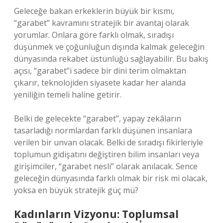
Geleceğe bakan erkeklerin büyük bir kısmı,
“garabet” kavramını stratejik bir avantaj olarak
yorumlar. Onlara göre farklı olmak, sıradışı
düşünmek ve çoğunluğun dışında kalmak geleceğin
dünyasında rekabet üstünlüğü sağlayabilir. Bu bakış
açısı, “garabet”i sadece bir dini terim olmaktan
çıkarır, teknolojiden siyasete kadar her alanda
yeniliğin temeli haline getirir.
Belki de gelecekte “garabet”, yapay zekâların
tasarladığı normlardan farklı düşünen insanlara
verilen bir unvan olacak. Belki de sıradışı fikirleriyle
toplumun gidişatını değiştiren bilim insanları veya
girişimciler, “garabet nesli” olarak anılacak. Sence
geleceğin dünyasında farklı olmak bir risk mi olacak,
yoksa en büyük stratejik güç mü?
Kadınların Vizyonu: Toplumsal