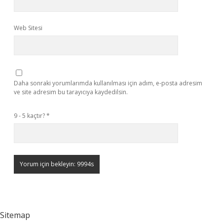
Web Sitesi
Daha sonraki yorumlarımda kullanılması için adım, e-posta adresim
ve site adresim bu tarayıcıya kaydedilsin.
9 - 5 kaçtır?
*
Sitemap