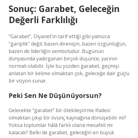
Sonuç: Garabet, Geleceğin
Değerli Farklılığı
“Garabet”, Diyanet’in tarif ettiği gibi yalnızca
“gariplik” değil; bazen direnişin, bazen özgünlüğün,
bazen de liderliğin sembolüdür. Bugünün
dünyasında yadırganan birçok düşünce, yarının
normali olabilir. İşte bu yüzden garabet, geçmişi
anlatan bir kelime olmaktan çok, geleceğe dair güçlü
bir vizyon sunar.
Peki Sen Ne Düşünüyorsun?
Gelecekte “garabet” bir ötekileştirme ifadesi
olmaktan çıkıp bir övünç kaynağına dönüşebilir mi?
Yoksa toplumlar hâlâ farklı olana mesafeli mi
kalacak? Belki de garabet, geleceğin en büyük