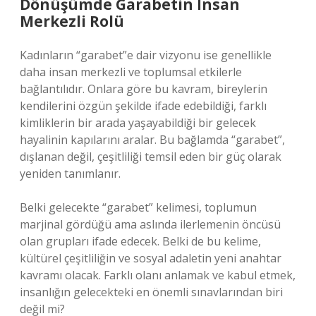
Dönüşümde Garabetin İnsan
Merkezli Rolü
Kadınların “garabet”e dair vizyonu ise genellikle
daha insan merkezli ve toplumsal etkilerle
bağlantılıdır. Onlara göre bu kavram, bireylerin
kendilerini özgün şekilde ifade edebildiği, farklı
kimliklerin bir arada yaşayabildiği bir gelecek
hayalinin kapılarını aralar. Bu bağlamda “garabet”,
dışlanan değil, çeşitliliği temsil eden bir güç olarak
yeniden tanımlanır.
Belki gelecekte “garabet” kelimesi, toplumun
marjinal gördüğü ama aslında ilerlemenin öncüsü
olan grupları ifade edecek. Belki de bu kelime,
kültürel çeşitliliğin ve sosyal adaletin yeni anahtar
kavramı olacak. Farklı olanı anlamak ve kabul etmek,
insanlığın gelecekteki en önemli sınavlarından biri
değil mi?