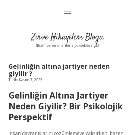
menüyü
Anasayfa
aç
Gizlilik Politikası
Zirve Hikayeleri Blogu
Yasal Uyarı
İlham veren önerilerle yükseklere çık!
Hakkımızda
Gelinliğin altına jartiyer neden
giyilir ?
Tarih: Kasım 3, 2025
Gelinliğin Altına Jartiyer
Neden Giyilir? Bir Psikolojik
Perspektif
İnsan davranışlarını çözümlemeye çalışırken, bazen