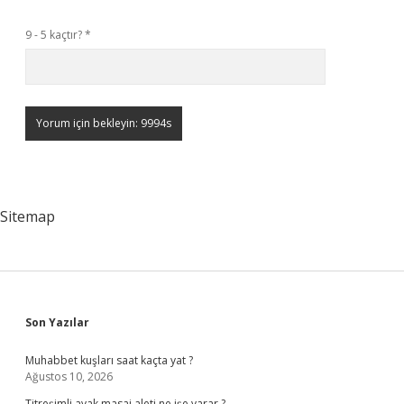
9 - 5 kaçtır?
*
Sitemap
Sidebar
Son Yazılar
Muhabbet kuşları saat kaçta yat ?
Ağustos 10, 2026
Titreşimli ayak masaj aleti ne işe yarar ?