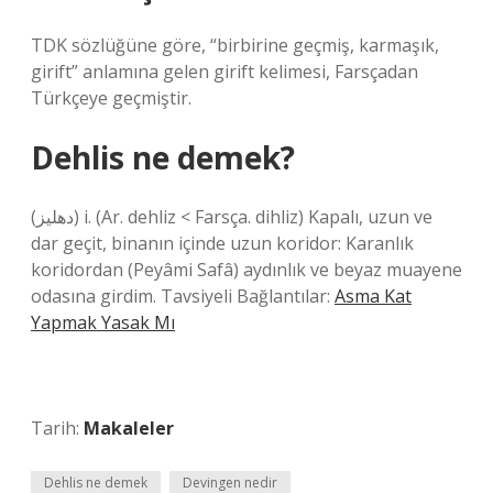
TDK sözlüğüne göre, “birbirine geçmiş, karmaşık,
girift” anlamına gelen girift kelimesi, Farsçadan
Türkçeye geçmiştir.
Dehlis ne demek?
(ﺩﻫﻠﻴﺰ) i. (Ar. dehlіz < Farsça. dihlіz) Kapalı, uzun ve
dar geçit, binanın içinde uzun koridor: Karanlık
koridordan (Peyâmi Safâ) aydınlık ve beyaz muayene
odasına girdim. Tavsiyeli Bağlantılar:
Asma Kat
Yapmak Yasak Mı
Tarih:
Makaleler
Dehlis ne demek
Devingen nedir