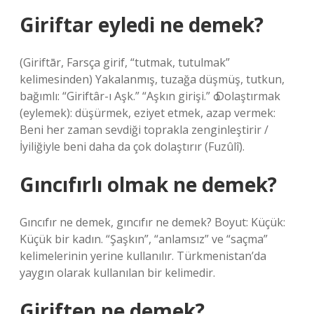
Giriftar eyledi ne demek?
(Giriftār, Farsça girif, “tutmak, tutulmak”
kelimesinden) Yakalanmış, tuzağa düşmüş, tutkun,
bağımlı: “Giriftâr-ı Aşk.” “Aşkın girişi.” ѻ Dolaştırmak
(eylemek): düşürmek, eziyet etmek, azap vermek:
Beni her zaman sevdiği toprakla zenginleştirir /
İyiliğiyle beni daha da çok dolaştırır (Fuzûlî).
Gıncıfırlı olmak ne demek?
Gıncıfır ne demek, gıncıfır ne demek? Boyut: Küçük:
Küçük bir kadın. “Şaşkın”, “anlamsız” ve “saçma”
kelimelerinin yerine kullanılır. Türkmenistan’da
yaygın olarak kullanılan bir kelimedir.
Giriften ne demek?