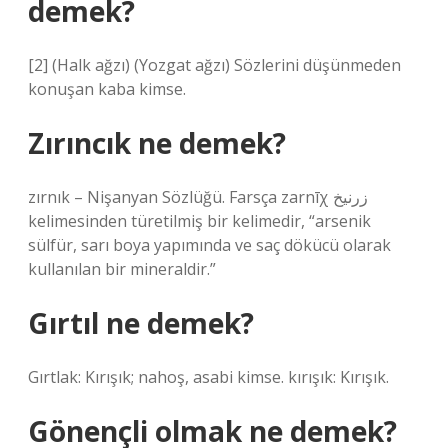
demek?
[2] (Halk ağzı) (Yozgat ağzı) Sözlerini düşünmeden
konuşan kaba kimse.
Zırıncık ne demek?
zırnık – Nişanyan Sözlüğü. Farsça zarnīχ زرنیخ
kelimesinden türetilmiş bir kelimedir, “arsenik
sülfür, sarı boya yapımında ve saç dökücü olarak
kullanılan bir mineraldir.”
Gırtıl ne demek?
Gırtlak: Kırışık; nahoş, asabi kimse. kırışık: Kırışık.
Gönençli olmak ne demek?