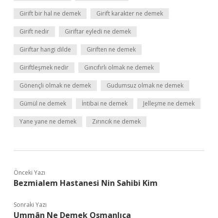
Girift bir hal ne demek
Girift karakter ne demek
Girift nedir
Giriftar eyledi ne demek
Giriftar hangi dilde
Giriften ne demek
Giriftleşmek nedir
Gıncıfırlı olmak ne demek
Gönençli olmak ne demek
Gudumsuz olmak ne demek
Gümül ne demek
İntibai ne demek
Jelleşme ne demek
Yane yane ne demek
Zırıncık ne demek
Önceki Yazı
Bezmialem Hastanesi Nin Sahibi Kim
Sonraki Yazı
Ummân Ne Demek Osmanlıca