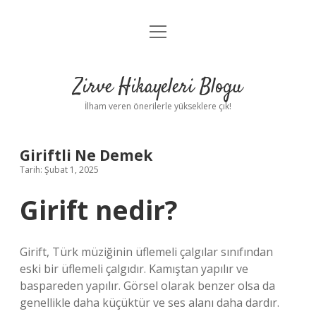
menüyü
Anasayfa
aç
Gizlilik Politikası
Zirve Hikayeleri Blogu
Yasal Uyarı
İlham veren önerilerle yükseklere çık!
Hakkımızda
Giriftli Ne Demek
Tarih: Şubat 1, 2025
Girift nedir?
Girift, Türk müziğinin üflemeli çalgılar sınıfından
eski bir üflemeli çalgıdır. Kamıştan yapılır ve
baspareden yapılır. Görsel olarak benzer olsa da
genellikle daha küçüktür ve ses alanı daha dardır.