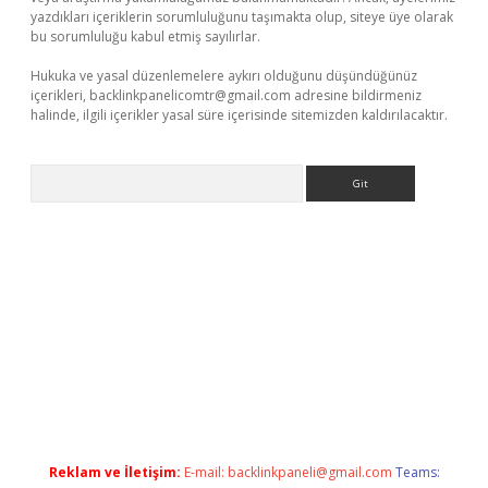
yazdıkları içeriklerin sorumluluğunu taşımakta olup, siteye üye olarak
bu sorumluluğu kabul etmiş sayılırlar.
Hukuka ve yasal düzenlemelere aykırı olduğunu düşündüğünüz
içerikleri,
backlinkpanelicomtr@gmail.com
adresine bildirmeniz
halinde, ilgili içerikler yasal süre içerisinde sitemizden kaldırılacaktır.
Arama
giriş
Reklam ve İletişim:
E-mail:
backlinkpaneli@gmail.com
Teams: