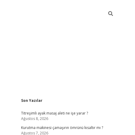
Sidebar
Son Yazılar
ilbet giriş
Titreşimli ayak masaj aleti ne işe yarar ?
Ağustos 8, 2026
Kurutma makinesi çamaşırın ömrünü kısaltır mı ?
Ağustos 7, 2026