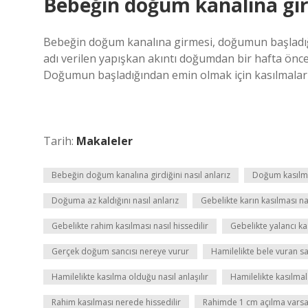
Bebeğin doğum kanalına gird
Bebeğin doğum kanalına girmesi, doğumun başladığı
adı verilen yapışkan akıntı doğumdan bir hafta önce
Doğumun başladığından emin olmak için kasılmaların
Tarih:
Makaleler
Bebeğin doğum kanalına girdiğini nasıl anlarız
Doğum kasılma
Doğuma az kaldığını nasıl anlarız
Gebelikte karın kasılması na
Gebelikte rahim kasılması nasıl hissedilir
Gebelikte yalancı ka
Gerçek doğum sancısı nereye vurur
Hamilelikte bele vuran sa
Hamilelikte kasılma olduğu nasıl anlaşılır
Hamilelikte kasılma
Rahim kasılması nerede hissedilir
Rahimde 1 cm açılma vars